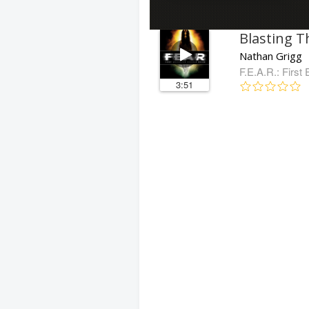
Blasting T
Nathan Grigg
F.E.A.R.: Firs
3:51