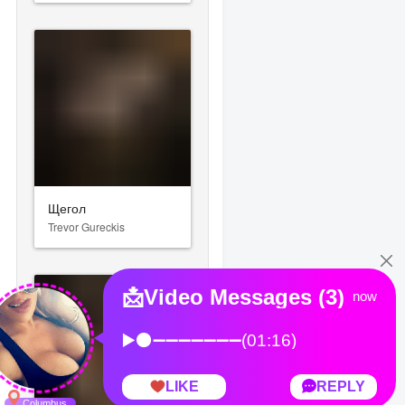
Щегол
Trevor Gureckis