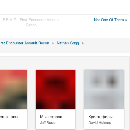
F.E.A.R.: First Encounter Assault
Not One Of Them »
Recon
irst Encounter Assault Recon
Nathan Grigg
еные псы
Мыс страха
Кристоферы
Jeff Russo
David Holmes