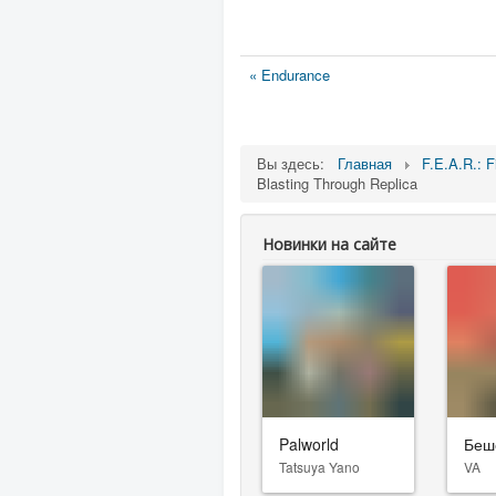
« Endurance
Вы здесь:
Главная
F.E.A.R.: F
Blasting Through Replica
Новинки на сайте
Palworld
Беш
Tatsuya Yano
VA