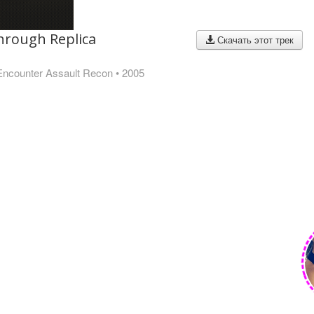
hrough Replica
Скачать этот трек
t Encounter Assault Recon
• 2005