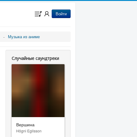
Войти
Музыка из аниме
Случайные саундтреки
Вершина
Högni Egilsson