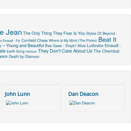
lie Jean
The Only Thing They Fear Is You
Styles Of Beyond -
Beat It
Cornfield Chase
Where Is My Mind (The Pixies)
o Einaudi - Fly
 – Young and Beautiful
Ludovico Einaudi -
Bee Gees - Stayin' Alive
ale
They Don't Care About Us
The Chemical
Earth Song
Horizon
ware
Death by Glamour
John Lunn
Dan Deacon