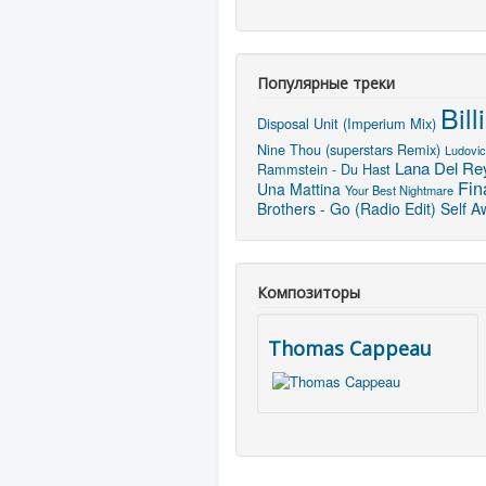
Популярные треки
Bil
Disposal Unit (Imperium Mix)
Nine Thou (superstars Remix)
Ludovic
Lana Del Rey
Rammstein - Du Hast
Fin
Una Mattina
Your Best Nightmare
Brothers - Go (Radio Edit)
Self A
Композиторы
Thomas Cappeau