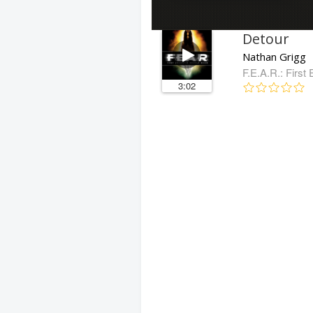
Detour
Nathan Grigg
F.E.A.R.: Firs
3:02