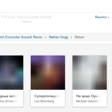
F.E.A.R.: First Encounter Assault
Reunion »
Recon
irst Encounter Assault Recon
Nathan Grigg
Detour
здные войны: Видения. Девятый джедай
Суперполицейские 3
На краю Оук-стрит
ma Jinnouchi
Leo Birenberg
Michael Giacchino