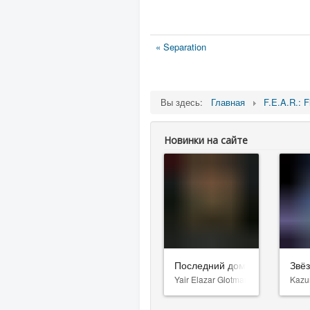
« Separation
Вы здесь:
Главная
F.E.A.R.: F
Новинки на сайте
Последний дом
Звё
Yair Elazar Glotman
Kazu