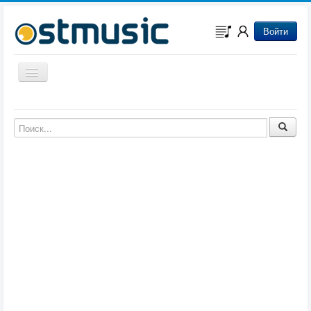
Войти
Включить/выключить навигацию
Музыка из игр
Музыка из фильмов
Музыка из мультфильмов
Музыка из сериалов
Музыка из аниме