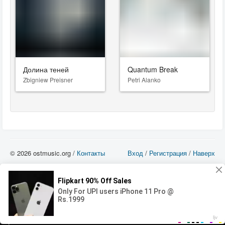
Долина теней
Quantum Break
Zbigniew Preisner
Petri Alanko
© 2026 ostmusic.org /
Контакты
Вход
/
Регистрация
/
Наверх
Все аудио материалы являются собственностью их изготовителя (владельца
прав) и охраняются Законом «Об авторском праве и смежных правах». Вы
можете использовать такие материалы только в том в случае, если
использование производится с ознакомительными целями - для прочих целей
вы должны приобрести лицензионную запись.
00:00
00:00
Error loading media: File could not be played