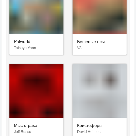
Palworld
Бешеные псы
Tatsuya Yano
VA
Мыс страха
Кристоферы
Jeff Russo
David Holmes