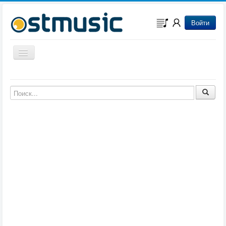
Войти
Включить/выключить навигацию
Музыка из игр
Музыка из фильмов
Музыка из мультфильмов
Музыка из сериалов
Музыка из аниме