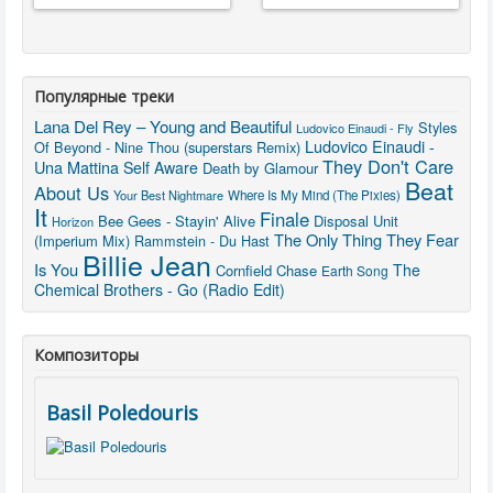
Популярные треки
Lana Del Rey – Young and Beautiful
Styles
Ludovico Einaudi - Fly
Ludovico Einaudi -
Of Beyond - Nine Thou (superstars Remix)
They Don't Care
Una Mattina
Self Aware
Death by Glamour
Beat
About Us
Your Best Nightmare
Where Is My Mind (The Pixies)
It
Finale
Bee Gees - Stayin' Alive
Disposal Unit
Horizon
The Only Thing They Fear
(Imperium Mix)
Rammstein - Du Hast
Billie Jean
Is You
The
Cornfield Chase
Earth Song
Chemical Brothers - Go (Radio Edit)
Композиторы
Basil Poledouris