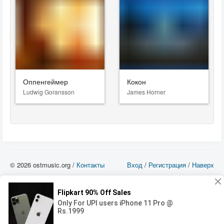
Оппенгеймер
Кокон
Ludwig Goransson
James Horner
© 2026 ostmusic.org /
Контакты
Вход
/
Регистрация
/
Наверх
Все аудио материалы являются собственностью их изготовителя (владельца
прав) и охраняются Законом «Об авторском праве и смежных правах». Вы
можете использовать такие материалы только в том в случае, если
использование производится с ознакомительными целями - для прочих целей
вы должны приобрести лицензионную запись.