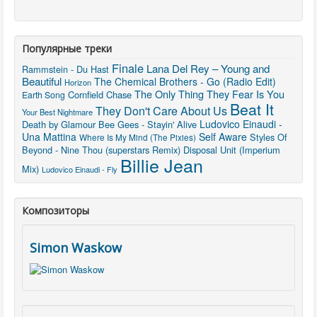
Популярные треки
Finale
Lana Del Rey – Young and
Rammstein - Du Hast
Beautiful
The Chemical Brothers - Go (Radio Edit)
Horizon
The Only Thing They Fear Is You
Cornfield Chase
Earth Song
Beat It
They Don't Care About Us
Your Best Nightmare
Ludovico Einaudi -
Death by Glamour
Bee Gees - Stayin' Alive
Una Mattina
Self Aware
Styles Of
Where Is My Mind (The Pixies)
Beyond - Nine Thou (superstars Remix)
Disposal Unit (Imperium
Billie Jean
Mix)
Ludovico Einaudi - Fly
Композиторы
Simon Waskow