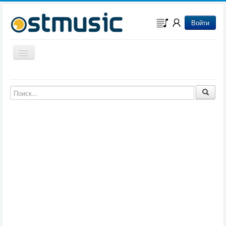
Войти
Включить/выключить навигацию
Музыка из игр
Музыка из фильмов
Музыка из мультфильмов
Музыка из сериалов
Музыка из аниме