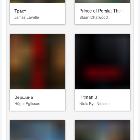
Траст
Prince of Persia: The Sands o
James Lavelle
Stuart Chatwood
Вершина
Hitman 3
Högni Egilsson
Niels Bye Nielsen