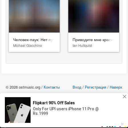
Человек-паук: Нет пути домой
Приводите мне красивых: Ку
Michael Giacchino
Ian Hultquist
© 2026 ostmusic.org /
Контакты
Вход
/
Регистрация
/
Наверх
Все аудио материалы являются собственностью их изготовителя (владельца
прав) и охраняются Законом «Об авторском праве и смежных правах». Вы
можете использовать такие материалы только в том в случае, если
использование производится с ознакомительными целями - для прочих целей
вы должны приобрести лицензионную запись.
00:00
00:00
Error loading media: File could not be played