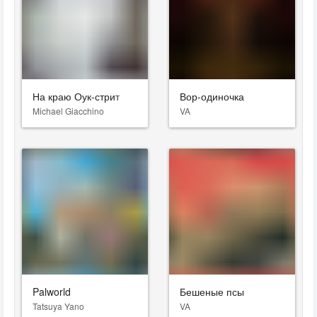
На краю Оук-стрит
Вор-одиночка
Michael Giacchino
VA
Palworld
Бешеные псы
Tatsuya Yano
VA