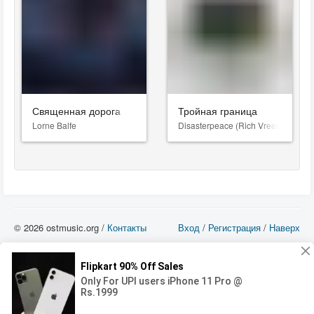
Священная дорога
Тройная граница
Lorne Balfe
Disasterpeace (Rich Vreeland)
© 2026 ostmusic.org /
Контакты
Вход
/
Регистрация
/
Наверх
Все аудио материалы являются собственностью их изготовителя (владельца
прав) и охраняются Законом «Об авторском праве и смежных правах». Вы
можете использовать такие материалы только в том в случае, если
использование производится с ознакомительными целями - для прочих целей
вы должны приобрести лицензионную запись.