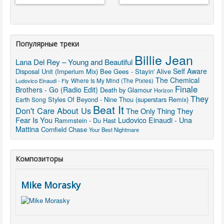
Популярные треки
Billie Jean
Lana Del Rey – Young and Beautiful
Self Aware
Disposal Unit (Imperium Mix)
Bee Gees - Stayin' Alive
The Chemical
Ludovico Einaudi - Fly
Where Is My Mind (The Pixies)
Finale
Brothers - Go (Radio Edit)
Death by Glamour
Horizon
They
Styles Of Beyond - Nine Thou (superstars Remix)
Earth Song
Beat It
Don't Care About Us
The Only Thing They
Fear Is You
Ludovico Einaudi - Una
Rammstein - Du Hast
Mattina
Cornfield Chase
Your Best Nightmare
Композиторы
Mike Morasky