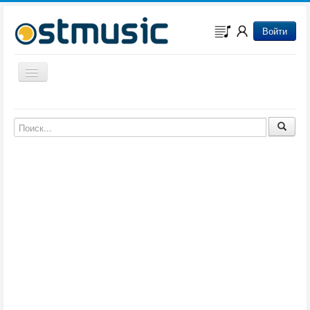
Войти
Включить/выключить навигацию
Музыка из игр
Музыка из фильмов
Музыка из мультфильмов
Музыка из сериалов
Музыка из аниме