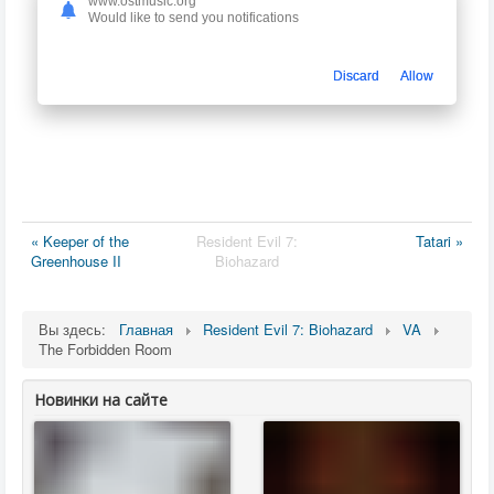
www.ostmusic.org
Would like to send you notifications
Discard
Allow
« Keeper of the
Resident Evil 7:
Tatari »
Greenhouse II
Biohazard
Вы здесь:
Главная
Resident Evil 7: Biohazard
VA
The Forbidden Room
Новинки на сайте