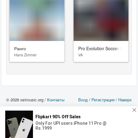
Ранго
Pro Evolution Soccer 2019
Hans Zimmer
VA
© 2026 ostmusic.org /
Контакты
Вход
/
Регистрация
/
Наверх
Все аудио материалы являются собственностью их изготовителя (владельца
прав) и охраняются Законом «Об авторском праве и смежных правах». Вы
можете использовать такие материалы только в том в случае, если
использование производится с ознакомительными целями - для прочих целей
вы должны приобрести лицензионную запись.