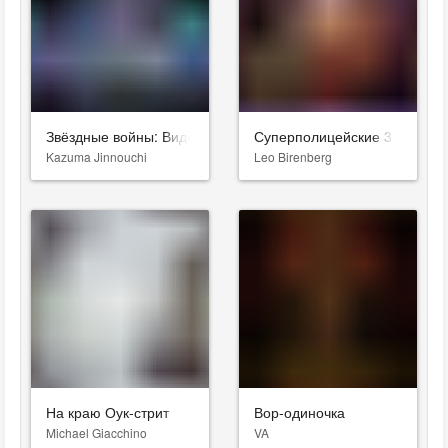
Звёздные войны: Видения. Девятый джедай
Суперполицейские 3
Kazuma Jinnouchi
Leo Birenberg
На краю Оук-стрит
Вор-одиночка
Michael Giacchino
VA