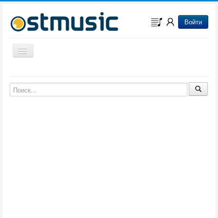
Войти
Включить/выключить навигацию
Музыка из игр
Музыка из фильмов
Музыка из мультфильмов
Музыка из сериалов
Музыка из аниме