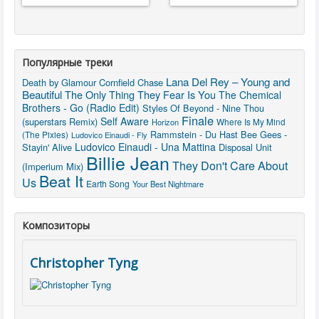
Популярные треки
Lana Del Rey – Young and
Death by Glamour
Cornfield Chase
Beautiful
The Only Thing They Fear Is You
The Chemical
Brothers - Go (Radio Edit)
Styles Of Beyond - Nine Thou
Finale
Self Aware
(superstars Remix)
Where Is My Mind
Horizon
Rammstein - Du Hast
Bee Gees -
(The Pixies)
Ludovico Einaudi - Fly
Ludovico Einaudi - Una Mattina
Stayin' Alive
Disposal Unit
Billie Jean
They Don't Care About
(Imperium Mix)
Beat It
Us
Earth Song
Your Best Nightmare
Композиторы
Christopher Tyng