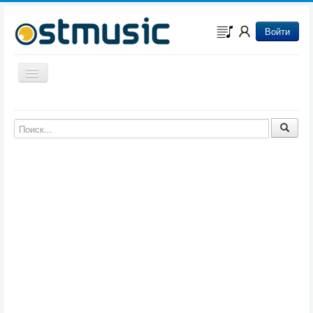
Войти
Включить/выключить навигацию
Музыка из игр
Музыка из фильмов
Музыка из мультфильмов
Музыка из сериалов
Музыка из аниме