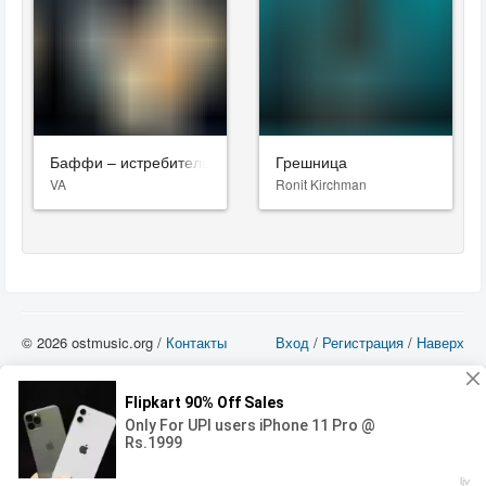
Баффи – истребительница вампиров
Грешница
VA
Ronit Kirchman
© 2026 ostmusic.org /
Контакты
Вход
/
Регистрация
/
Наверх
Все аудио материалы являются собственностью их изготовителя (владельца
прав) и охраняются Законом «Об авторском праве и смежных правах». Вы
можете использовать такие материалы только в том в случае, если
использование производится с ознакомительными целями - для прочих целей
вы должны приобрести лицензионную запись.