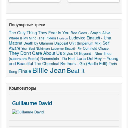
Популярные треки
The Only Thing They Fear Is You
Bee Gees - Stayin' Alive
Ludovico Einaudi - Una
Where Is My Mind (The Pixies)
Horizon
Mattina
Self
Death by Glamour
Disposal Unit (Imperium Mix)
Aware
Cornfield Chase
Your Best Nightmare
Ludovico Einaudi - Fly
They Don't Care About Us
Styles Of Beyond - Nine Thou
Lana Del Rey – Young
(superstars Remix)
Rammstein - Du Hast
and Beautiful
The Chemical Brothers - Go (Radio Edit)
Earth
Billie Jean
Beat It
Finale
Song
Композиторы
Guillaume David