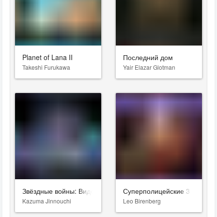
Planet of Lana II
Последний дом
Takeshi Furukawa
Yair Elazar Glotman
Звёздные войны: Видения. Девятый джедай
Суперполицейские 3
Kazuma Jinnouchi
Leo Birenberg