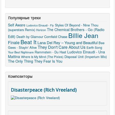
Популярные треки
Self Aware
Styles Of Beyond - Nine Thou
Ludovico Einaudi - Fly
The Chemical Brothers - Go (Radio
(superstars Remix)
Horizon
Billie Jean
Edit)
Death by Glamour
Cornfield Chase
Beat It
Finale
Lana Del Rey – Young and Beautiful
Bee
They Don't Care About Us
Gees - Stayin' Alive
Earth Song
Ludovico Einaudi - Una
Rammstein - Du Hast
Your Best Nightmare
Mattina
Disposal Unit (Imperium Mix)
Where Is My Mind (The Pixies)
The Only Thing They Fear Is You
Композиторы
Disasterpeace (Rich Vreeland)