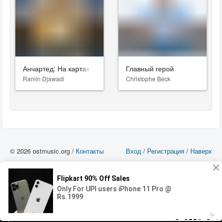
Анчартед: На картах не значится
Главный герой
Ramin Djawadi
Christophe Beck
© 2026 ostmusic.org /
Контакты
Вход
/
Регистрация
/
Наверх
Все аудио материалы являются собственностью их изготовителя (владельца
прав) и охраняются Законом «Об авторском праве и смежных правах». Вы
можете использовать такие материалы только в том в случае, если
использование производится с ознакомительными целями - для прочих целей
вы должны приобрести лицензионную запись.
00:00
00:00
Error loading media: File could not be played