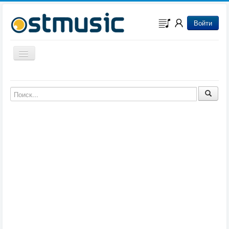
Войти
Включить/выключить навигацию
Музыка из игр
Музыка из фильмов
Музыка из мультфильмов
Музыка из сериалов
Музыка из аниме