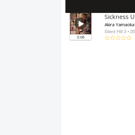
Sickness U
Akira Yamaoka
Silent Hill 3
• 2
3:06