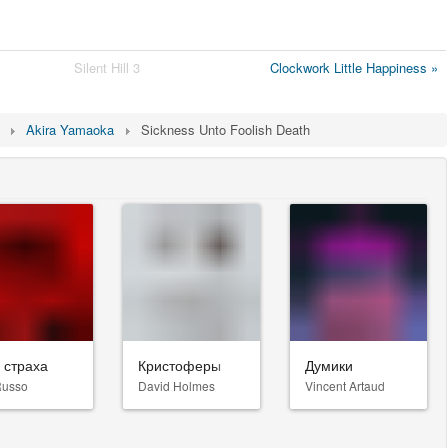
Silent Hill 3
Clockwork Little Happiness »
Akira Yamaoka
Sickness Unto Foolish Death
 страха
Кристоферы
Думики
Russo
David Holmes
Vincent Artaud