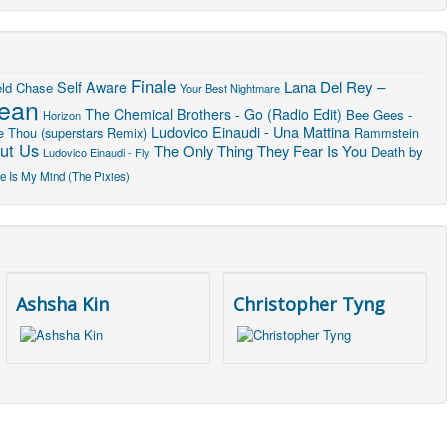
Finale
Lana Del Rey –
Self Aware
eld Chase
Your Best Nightmare
Jean
The Chemical Brothers - Go (Radio Edit)
Bee Gees -
Horizon
Ludovico Einaudi - Una Mattina
e Thou (superstars Remix)
Rammstein
ut Us
The Only Thing They Fear Is You
Death by
Ludovico Einaudi - Fly
e Is My Mind (The Pixies)
Ashsha Kin
Christopher Tyng