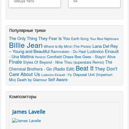
Tatsuya Yano
VA
Популярные треки
The Only Thing They Fear Is You
Earth Song
Your Best Nightmare
Billie Jean
Lana Del Rey
Where Is My Mind (The Pixies)
– Young and Beautiful
Ludovico Einaudi
Rammstein - Du Hast
- Una Mattina
Cornfield Chase
Bee Gees - Stayin' Alive
Horizon
Finale
The
Styles Of Beyond - Nine Thou (superstars Remix)
Beat It
They Don't
Chemical Brothers - Go (Radio Edit)
Care About Us
Disposal Unit (Imperium
Ludovico Einaudi - Fly
Self Aware
Mix)
Death by Glamour
Композиторы
James Lavelle