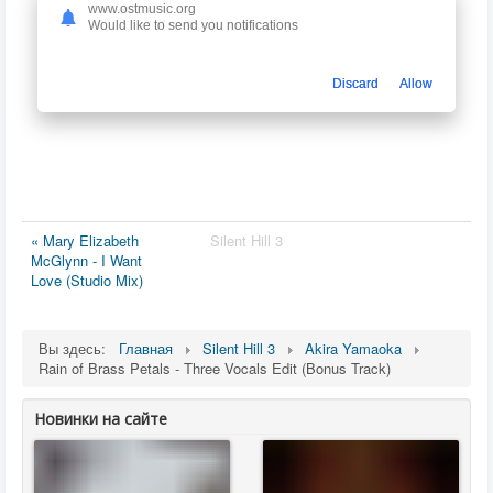
www.ostmusic.org
Would like to send you notifications
Discard
Allow
« Mary Elizabeth
Silent Hill 3
McGlynn - I Want
Love (Studio Mix)
Вы здесь:
Главная
Silent Hill 3
Akira Yamaoka
Rain of Brass Petals - Three Vocals Edit (Bonus Track)
Новинки на сайте