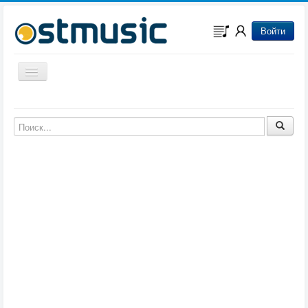
Войти
Включить/выключить навигацию
Музыка из игр
Музыка из фильмов
Музыка из мультфильмов
Музыка из сериалов
Музыка из аниме