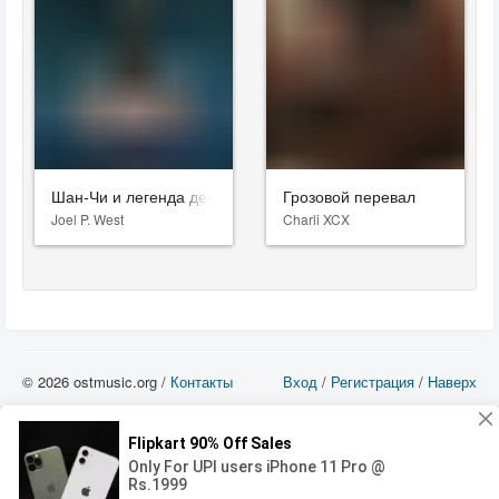
Шан-Чи и легенда десяти колец
Грозовой перевал
Joel P. West
Charli XCX
© 2026 ostmusic.org /
Контакты
Вход
/
Регистрация
/
Наверх
Все аудио материалы являются собственностью их изготовителя (владельца
прав) и охраняются Законом «Об авторском праве и смежных правах». Вы
можете использовать такие материалы только в том в случае, если
использование производится с ознакомительными целями - для прочих целей
вы должны приобрести лицензионную запись.