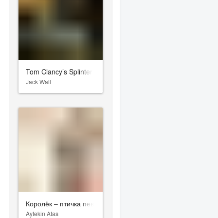
Tom Clancy’s Splinter Cell: Pandora Tomorrow
Jack Wall
Королёк – птичка певчая
Aytekin Atas