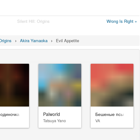
Silent Hill: Origins
Wrong Is Right »
 Origins
Akira Yamaoka
Evil Appetite
-одиночка
Palworld
Бешеные псы
Tatsuya Yano
VA