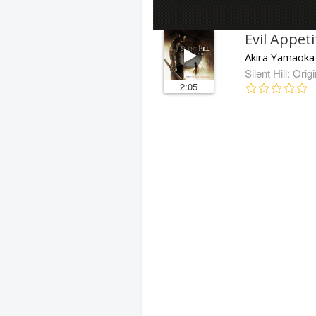
Evil Appeti
Akira Yamaoka
Silent Hill: Orig
2:05