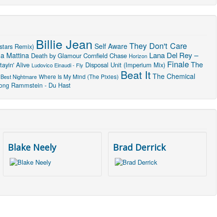
Billie Jean
They Don't Care
Self Aware
stars Remix)
Lana Del Rey –
na Mattina
Death by Glamour
Cornfield Chase
Horizon
Finale
The
ayin' Alive
Disposal Unit (Imperium Mix)
Ludovico Einaudi - Fly
Beat It
The Chemical
Where Is My Mind (The Pixies)
 Best Nightmare
Rammstein - Du Hast
Song
Blake Neely
Brad Derrick