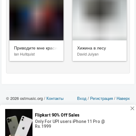
Приводите мне красивых: Культ модели
Хижина в лесу
Ian Hultquist
David Julyan
© 2026 ostmusic.org /
Контакты
Вход
/
Регистрация
/
Наверх
Все аудио материалы являются собственностью их изготовителя (владельца
прав) и охраняются Законом «Об авторском праве и смежных правах». Вы
можете использовать такие материалы только в том в случае, если
использование производится с ознакомительными целями - для прочих целей
вы должны приобрести лицензионную запись.