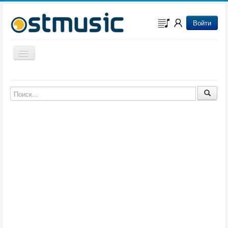
Войти
Включить/выключить навигацию
Музыка из игр
Музыка из фильмов
Музыка из мультфильмов
Музыка из сериалов
Музыка из аниме