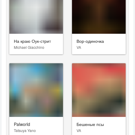
На краю Оук-стрит
Вор-одиночка
Michael Giacchino
VA
Palworld
Бешеные псы
Tatsuya Yano
VA