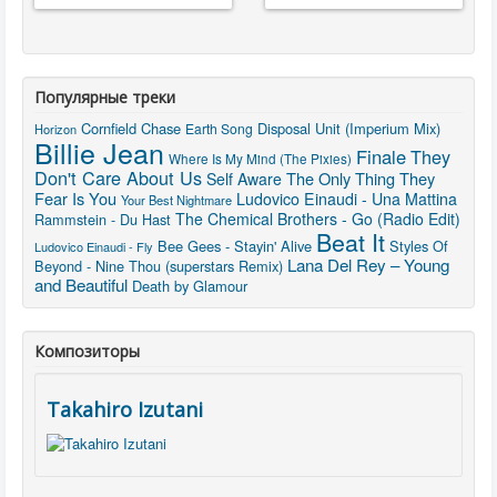
Популярные треки
Cornfield Chase
Disposal Unit (Imperium Mix)
Earth Song
Horizon
Billie Jean
Finale
They
Where Is My Mind (The Pixies)
Don't Care About Us
The Only Thing They
Self Aware
Fear Is You
Ludovico Einaudi - Una Mattina
Your Best Nightmare
The Chemical Brothers - Go (Radio Edit)
Rammstein - Du Hast
Beat It
Bee Gees - Stayin' Alive
Styles Of
Ludovico Einaudi - Fly
Lana Del Rey – Young
Beyond - Nine Thou (superstars Remix)
and Beautiful
Death by Glamour
Композиторы
Takahiro Izutani