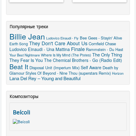
Популярные треки
Billie Jean
Bee Gees - Stayin' Alive
Ludovico Einaudi - Fly
They Don't Care About Us
Cornfield Chase
Earth Song
Finale
Ludovico Einaudi - Una Mattina
Rammstein - Du Hast
The Only Thing
Where Is My Mind (The Pixies)
Your Best Nightmare
They Fear Is You
The Chemical Brothers - Go (Radio Edit)
Beat It
Self Aware
Disposal Unit (Imperium Mix)
Death by
Glamour
Styles Of Beyond - Nine Thou (superstars Remix)
Horizon
Lana Del Rey – Young and Beautiful
Композиторы
Beícoli