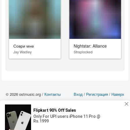
Соври мне
Nightstar: Alliance
Jay Wadley
Straplocked
© 2026 ostmusic.org /
Контакты
Вход
/
Регистрация
/
Наверх
Все аудио материалы являются собственностью их изготовителя (владельца
прав) и охраняются Законом «Об авторском праве и смежных правах». Вы
можете использовать такие материалы только в том в случае, если
использование производится с ознакомительными целями - для прочих целей
вы должны приобрести лицензионную запись.