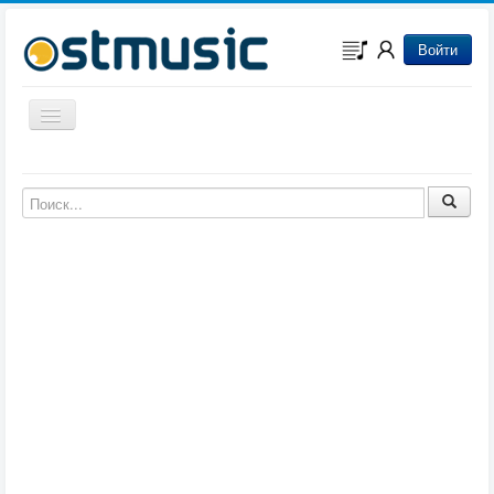
Войти
Включить/выключить навигацию
Музыка из игр
Музыка из фильмов
Музыка из мультфильмов
Музыка из сериалов
Музыка из аниме