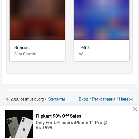
Ведьмы
Tetris
Alan Silvestri
VA
© 2026 ostmusic.org /
Контакты
Вход
/
Регистрация
/
Наверх
Все аудио материалы являются собственностью их изготовителя (владельца
прав) и охраняются Законом «Об авторском праве и смежных правах». Вы
можете использовать такие материалы только в том в случае, если
использование производится с ознакомительными целями - для прочих целей
вы должны приобрести лицензионную запись.