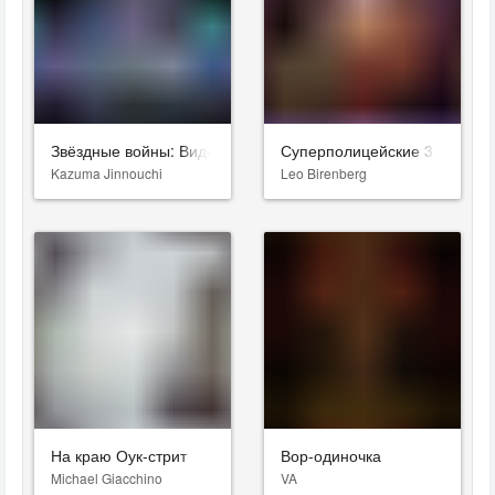
Звёздные войны: Видения. Девятый джедай
Суперполицейские 3
Kazuma Jinnouchi
Leo Birenberg
На краю Оук-стрит
Вор-одиночка
Michael Giacchino
VA