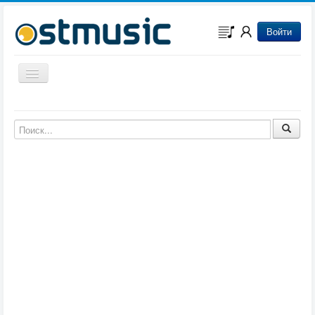
Войти
Включить/выключить навигацию
Музыка из игр
Музыка из фильмов
Музыка из мультфильмов
Музыка из сериалов
Музыка из аниме