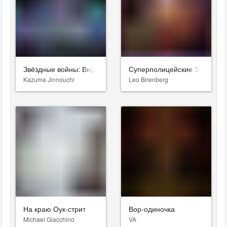
Звёздные войны: Видения. Девятый джедай
Суперполицейские 3
Kazuma Jinnouchi
Leo Birenberg
На краю Оук-стрит
Вор-одиночка
Michael Giacchino
VA