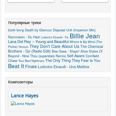
Популярные треки
Death by Glamour
Disposal Unit (Imperium Mix)
Earth Song
Billie Jean
Rammstein - Du Hast
Ludovico Einaudi - Fly
Lana Del Rey – Young and Beautiful
Where Is My Mind (The
They Don't Care About Us
The Chemical
Pixies)
Horizon
Brothers - Go (Radio Edit)
Bee Gees - Stayin' Alive
Styles Of
Self Aware
Beyond - Nine Thou (superstars Remix)
Cornfield
The Only Thing They Fear Is You
Chase
Your Best Nightmare
Beat It
Finale
Ludovico Einaudi - Una Mattina
Композиторы
Lance Hayes