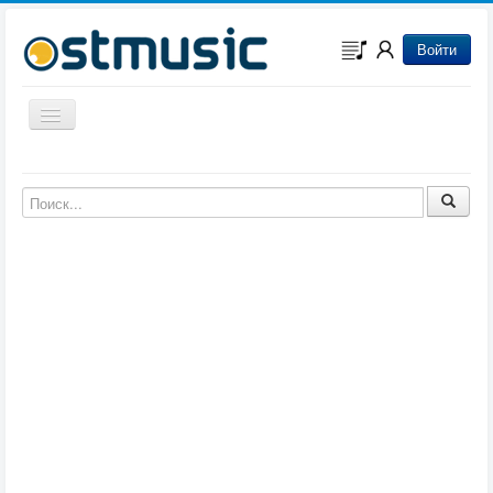
Войти
Включить/выключить навигацию
Музыка из игр
Музыка из фильмов
Музыка из мультфильмов
Музыка из сериалов
Музыка из аниме