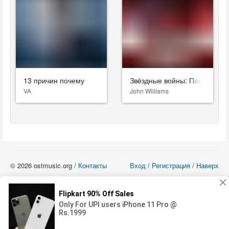
13 причин почему
Звёздные войны: Последние
VA
John Williams
© 2026 ostmusic.org /
Контакты
Вход
/
Регистрация
/
Наверх
Все аудио материалы являются собственностью их изготовителя (владельца
прав) и охраняются Законом «Об авторском праве и смежных правах». Вы
можете использовать такие материалы только в том в случае, если
использование производится с ознакомительными целями - для прочих целей
вы должны приобрести лицензионную запись.