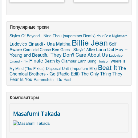
Популярные треки
Styles Of Beyond - Nine Thou (superstars Remix)
Your Best Nightmare
Billie Jean
Ludovico Einaudi - Una Mattina
Self
Lana Del Rey –
Aware
Cornfield Chase
Bee Gees - Stayin' Alive
They Don't Care About Us
Young and Beautiful
Ludovico
Finale
Death by Glamour
Earth Song
Where Is
Einaudi - Fly
Horizon
Beat It
The
Disposal Unit (Imperium Mix)
My Mind (The Pixies)
The Only Thing They
Chemical Brothers - Go (Radio Edit)
Fear Is You
Rammstein - Du Hast
Композиторы
Masafumi Takada