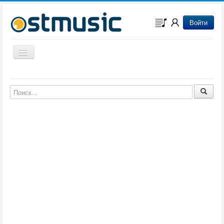
Войти
Включить/выключить навигацию
Музыка из игр
Музыка из фильмов
Музыка из мультфильмов
Музыка из сериалов
Музыка из аниме