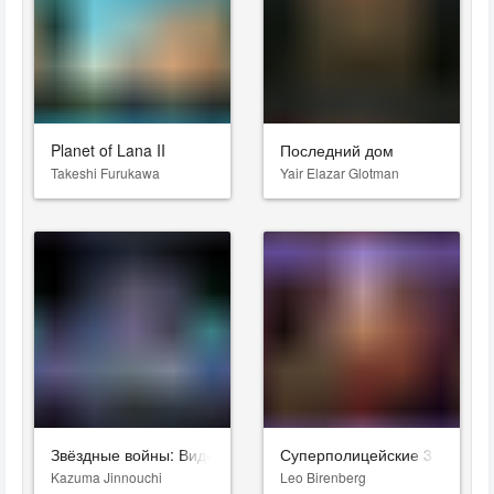
Planet of Lana II
Последний дом
Takeshi Furukawa
Yair Elazar Glotman
Звёздные войны: Видения. Девятый джедай
Суперполицейские 3
Kazuma Jinnouchi
Leo Birenberg