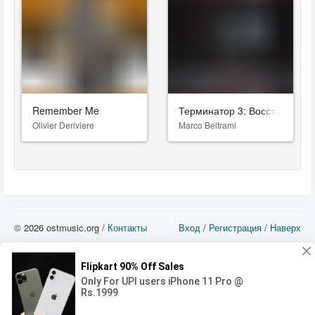
Remember Me
Терминатор 3: Восстание м
Olivier Deriviere
Marco Beltrami
© 2026 ostmusic.org /
Контакты
Вход
/
Регистрация
/
Наверх
Все аудио материалы являются собственностью их изготовителя (владельца
прав) и охраняются Законом «Об авторском праве и смежных правах». Вы
можете использовать такие материалы только в том в случае, если
использование производится с ознакомительными целями - для прочих целей
вы должны приобрести лицензионную запись.