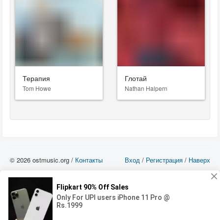
Терапия
Глотай
Tom Howe
Nathan Halpern
© 2026 ostmusic.org /
Контакты
Вход
/
Регистрация
/
Наверх
Все аудио материалы являются собственностью их изготовителя (владельца
прав) и охраняются Законом «Об авторском праве и смежных правах». Вы
можете использовать такие материалы только в том в случае, если
использование производится с ознакомительными целями - для прочих целей
вы должны приобрести лицензионную запись.