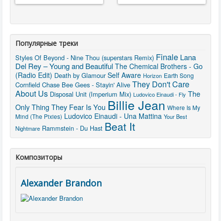
Популярные треки
Finale
Lana
Styles Of Beyond - Nine Thou (superstars Remix)
Del Rey – Young and Beautiful
The Chemical Brothers - Go
(Radio Edit)
Self Aware
Death by Glamour
Earth Song
Horizon
They Don't Care
Cornfield Chase
Bee Gees - Stayin' Alive
About Us
The
Disposal Unit (Imperium Mix)
Ludovico Einaudi - Fly
Billie Jean
Only Thing They Fear Is You
Where Is My
Ludovico Einaudi - Una Mattina
Mind (The Pixies)
Your Best
Beat It
Rammstein - Du Hast
Nightmare
Композиторы
Alexander Brandon