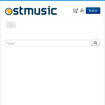
Войти
Включить/выключить навигацию
Музыка из игр
Музыка из фильмов
Музыка из мультфильмов
Музыка из сериалов
Музыка из аниме