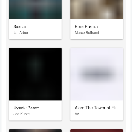
Захват
Боги Египта
Ian Arber
Marco Beltrami
Чужой: Завет
Aion: The Tower of Eternity
Jed Kurzel
VA