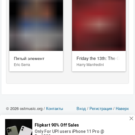
Пятый элемент
Friday the 13th: The Game
Eric Serra
Harry Manfredini
© 2026 ostmusic.org /
Контакты
Вход
/
Регистрация
/
Наверх
Все аудио материалы являются собственностью их изготовителя (владельца
прав) и охраняются Законом «Об авторском праве и смежных правах». Вы
можете использовать такие материалы только в том в случае, если
использование производится с ознакомительными целями - для прочих целей