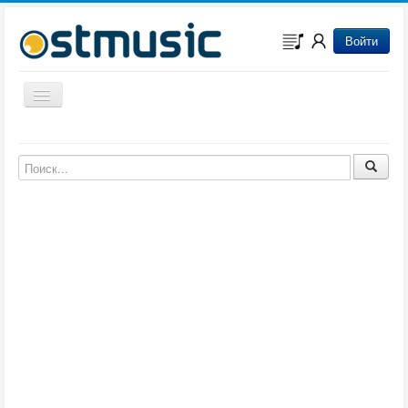
Войти
Включить/выключить навигацию
Музыка из игр
Музыка из фильмов
Музыка из мультфильмов
Музыка из сериалов
Музыка из аниме