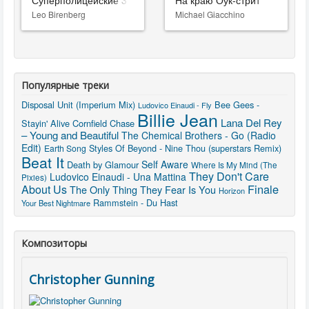
Суперполицейские 3
На краю Оук-стрит
Leo Birenberg
Michael Giacchino
Популярные треки
Disposal Unit (Imperium Mix)
Bee Gees -
Ludovico Einaudi - Fly
Billie Jean
Lana Del Rey
Stayin' Alive
Cornfield Chase
– Young and Beautiful
The Chemical Brothers - Go (Radio
Edit)
Styles Of Beyond - Nine Thou (superstars Remix)
Earth Song
Beat It
Self Aware
Death by Glamour
Where Is My Mind (The
They Don't Care
Ludovico Einaudi - Una Mattina
Pixies)
Finale
About Us
The Only Thing They Fear Is You
Horizon
Rammstein - Du Hast
Your Best Nightmare
Композиторы
Christopher Gunning