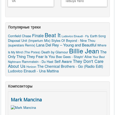
VA
Tatsuya Yano
Популярные треки
Beat It
Finale
Cornfield Chase
Earth Song
Ludovico Einaudi - Fly
Disposal Unit (Imperium Mix)
Styles Of Beyond - Nine Thou
Lana Del Rey – Young and Beautiful
(superstars Remix)
Where
Billie Jean
The
Death by Glamour
Is My Mind (The Pixies)
Only Thing They Fear Is You
Bee Gees - Stayin' Alive
Your Best
They Don't Care
Self Aware
Rammstein - Du Hast
Nightmare
About Us
The Chemical Brothers - Go (Radio Edit)
Horizon
Ludovico Einaudi - Una Mattina
Композиторы
Mark Mancina