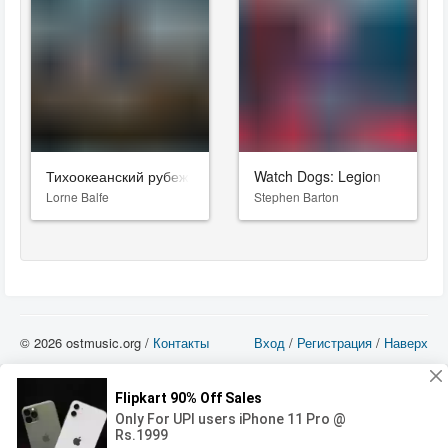
Тихоокеанский рубеж 2
Watch Dogs: Legion
Lorne Balfe
Stephen Barton
© 2026 ostmusic.org /
Контакты
Вход
/
Регистрация
/
Наверх
Все аудио материалы являются собственностью их изготовителя (владельца
прав) и охраняются Законом «Об авторском праве и смежных правах». Вы
можете использовать такие материалы только в том в случае, если
использование производится с ознакомительными целями - для прочих целей
вы должны приобрести лицензионную запись.