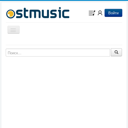
Войти
Включить/выключить навигацию
Музыка из игр
Музыка из фильмов
Музыка из мультфильмов
Музыка из сериалов
Музыка из аниме