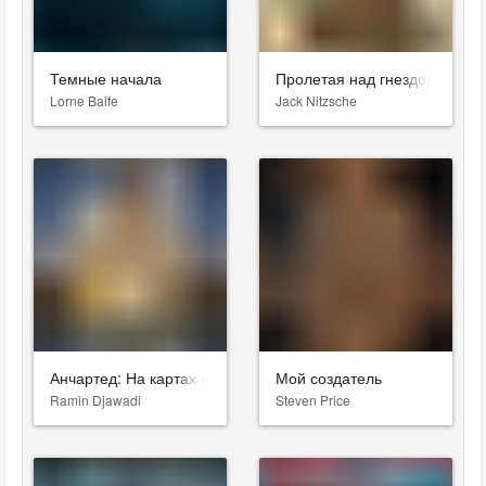
Темные начала
Пролетая над гнездом кукуш
Lorne Balfe
Jack Nitzsche
Анчартед: На картах не значится
Мой создатель
Ramin Djawadi
Steven Price