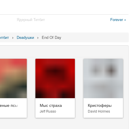
Ядерный Титбит
Forever »
итбит
Deadушки
End Of Day
еные псы
Мыс страха
Кристоферы
Jeff Russo
David Holmes