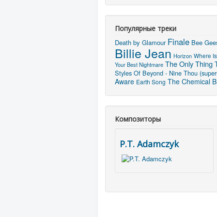
Популярные треки
Finale
Death by Glamour
Bee Gees
Billie Jean
Horizon
Where Is
The Only Thing 
Your Best Nightmare
Styles Of Beyond - Nine Thou (super
Aware
The Chemical Br
Earth Song
Композиторы
P.T. Adamczyk