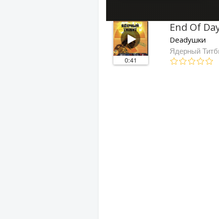
End Of Da
Deadушки
Ядерный Титб
0:41