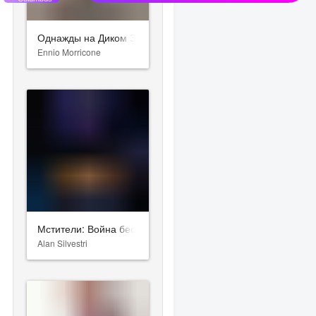
Однажды на Диком Западе
Ennio Morricone
Мстители: Война бесконечности
Alan Silvestri