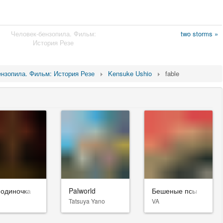
Человек-бензопила. Фильм:
two storms »
История Резе
ензопила. Фильм: История Резе
Kensuke Ushio
fable
-одиночка
Palworld
Бешеные псы
Tatsuya Yano
VA