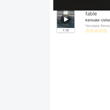
fable
Kensuke Ushi
Человек-бензо
1:10