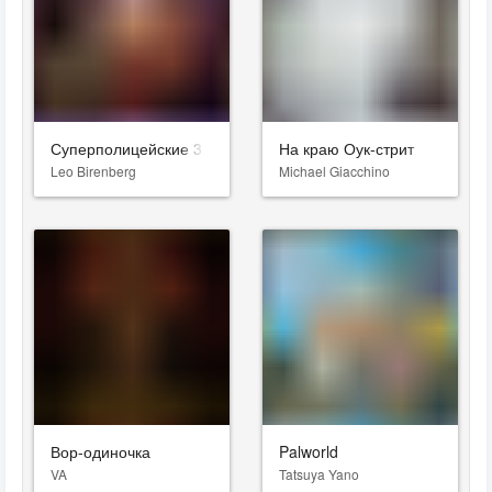
Суперполицейские 3
На краю Оук-стрит
Leo Birenberg
Michael Giacchino
Вор-одиночка
Palworld
VA
Tatsuya Yano