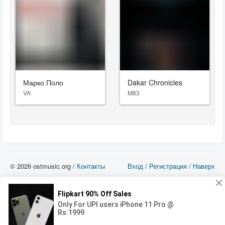
Марко Поло
Dakar Chronicles
VA
M83
© 2026 ostmusic.org /
Контакты
Вход
/
Регистрация
/
Наверх
Все аудио материалы являются собственностью их изготовителя (владельца
прав) и охраняются Законом «Об авторском праве и смежных правах». Вы
можете использовать такие материалы только в том в случае, если
использование производится с ознакомительными целями - для прочих целей
вы должны приобрести лицензионную запись.