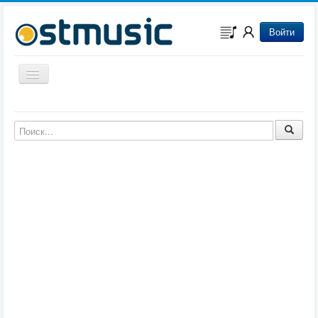
Войти
Включить/выключить навигацию
Музыка из игр
Музыка из фильмов
Музыка из мультфильмов
Музыка из сериалов
Музыка из аниме