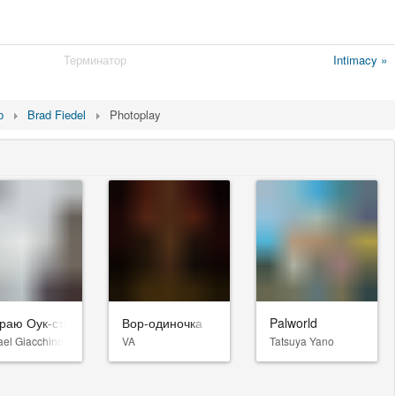
Терминатор
Intimacy »
р
Brad Fiedel
Photoplay
раю Оук-стрит
Вор-одиночка
Palworld
ael Giacchino
VA
Tatsuya Yano