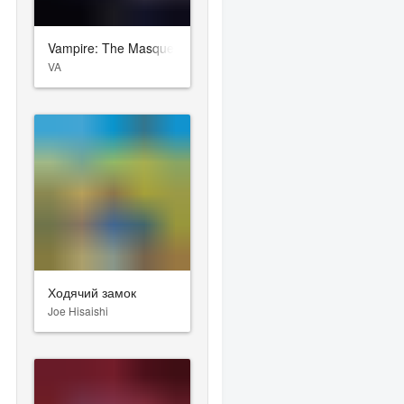
Vampire: The Masquerade – Bloodlines
VA
Ходячий замок
Joe Hisaishi