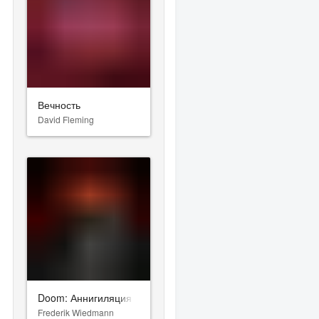
Вечность
David Fleming
Doom: Аннигиляция
Frederik Wiedmann