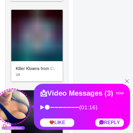
Killer Klowns from Outer Space: The Game
VA