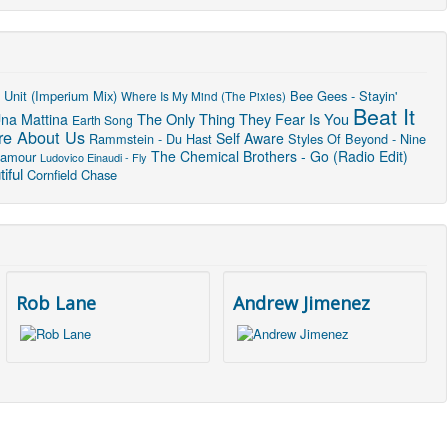
 Unit (Imperium Mix)
Bee Gees - Stayin'
Where Is My Mind (The Pixies)
Beat It
The Only Thing They Fear Is You
Una Mattina
Earth Song
re About Us
Self Aware
Rammstein - Du Hast
Styles Of Beyond - Nine
The Chemical Brothers - Go (Radio Edit)
lamour
Ludovico Einaudi - Fly
iful
Cornfield Chase
Rob Lane
Andrew Jimenez