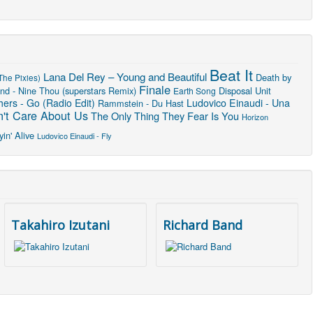
Beat It
Lana Del Rey – Young and Beautiful
Death by
The Pixies)
Finale
nd - Nine Thou (superstars Remix)
Disposal Unit
Earth Song
ers - Go (Radio Edit)
Ludovico Einaudi - Una
Rammstein - Du Hast
't Care About Us
The Only Thing They Fear Is You
Horizon
in' Alive
Ludovico Einaudi - Fly
Takahiro Izutani
Richard Band