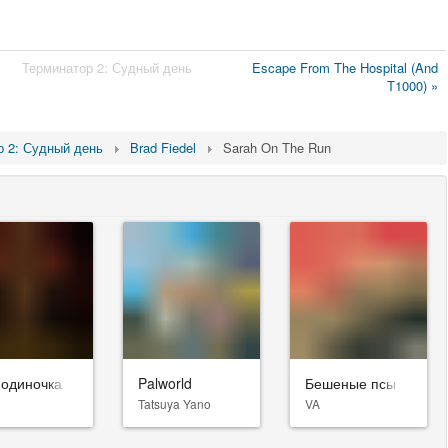
Терминатор 2: Судный день
Escape From The Hospital (And
T1000) »
р 2: Судный день
Brad Fiedel
Sarah On The Run
-одиночка
Palworld
Бешеные псы
Tatsuya Yano
VA