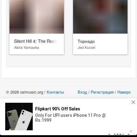
Silent Hill 4: The Room
Торнадо
Akira Yamaoka
Jed Kurzel
© 2026 ostmusic.org /
Контакты
Вход
/
Регистрация
/
Наверх
Все аудио материалы являются собственностью их изготовителя (владельца
прав) и охраняются Законом «Об авторском праве и смежных правах». Вы
можете использовать такие материалы только в том в случае, если
использование производится с ознакомительными целями - для прочих целей
вы должны приобрести лицензионную запись.
00:00
00:00
Error loading media: File could not be played