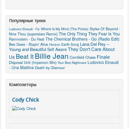
Популярные треки
Styles Of Beyond -
Where Is My Mind (The Pixies)
Ludovico Einaudi - Fly
The Only Thing They Fear Is You
Nine Thou (superstars Remix)
The Chemical Brothers - Go (Radio Edit)
Rammstein - Du Hast
Lana Del Rey –
Bee Gees - Stayin' Alive
Earth Song
Horizon
They Don't Care About
Young and Beautiful
Self Aware
Billie Jean
Beat It
Finale
Us
Cornfield Chase
Ludovico Einaudi
Disposal Unit (Imperium Mix)
Your Best Nightmare
- Una Mattina
Death by Glamour
Композиторы
Cody Chick