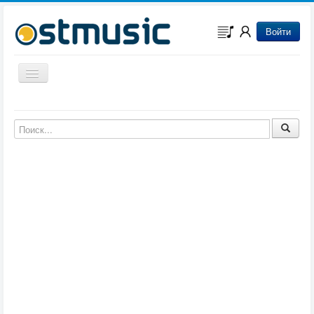
Войти
Включить/выключить навигацию
Музыка из игр
Музыка из фильмов
Музыка из мультфильмов
Музыка из сериалов
Музыка из аниме