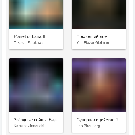
Planet of Lana II
Последний дом
Takeshi Furukawa
Yair Elazar Glotman
Звёздные войны: Видения. Девятый джедай
Суперполицейские 3
Kazuma Jinnouchi
Leo Birenberg