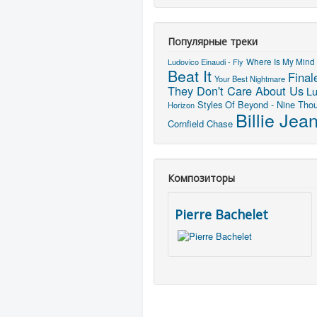
Популярные треки
Ludovico Einaudi - Fly
Where Is My Mind 
Beat It
Final
Your Best Nightmare
They Don't Care About Us
Lu
Styles Of Beyond - Nine Thou
Horizon
Billie Jea
Cornfield Chase
Композиторы
Pierre Bachelet