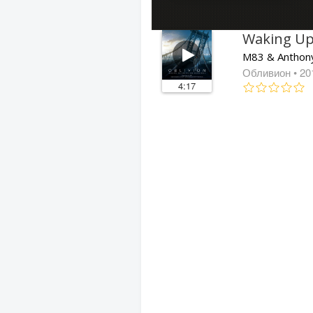
Waking U
M83 & Anthony
Обливион
• 20
4:17