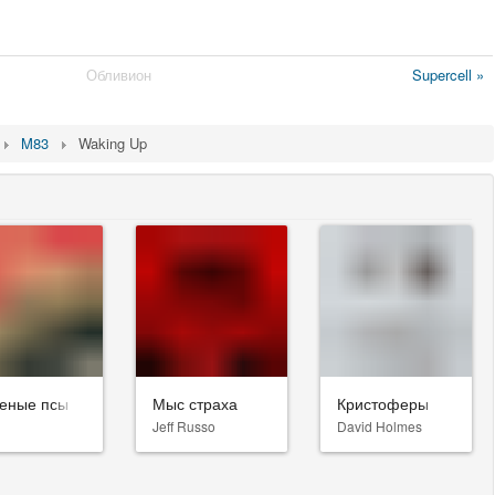
Обливион
Supercell »
M83
Waking Up
еные псы
Мыс страха
Кристоферы
Jeff Russo
David Holmes