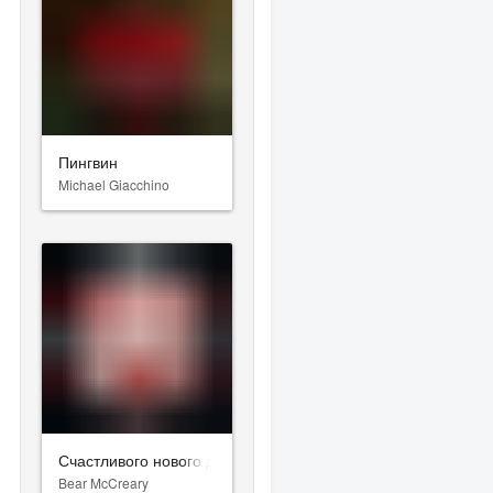
Пингвин
Michael Giacchino
Счастливого нового дня смерти
Bear McCreary