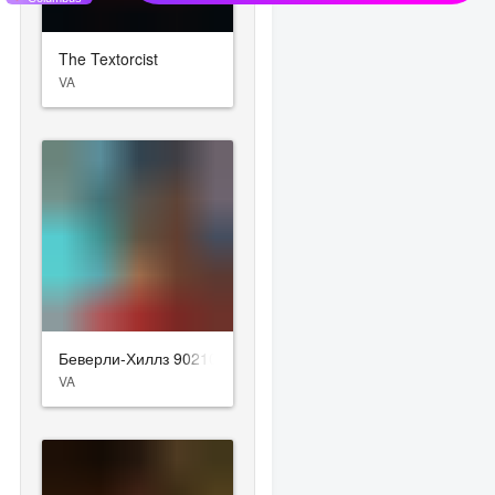
The Textorcist
VA
Беверли-Хиллз 90210
VA