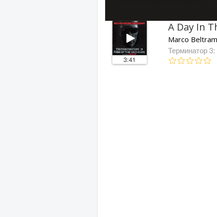
A Day In T
Marco Beltram
Терминатор 3:
3:41