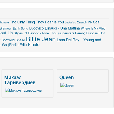
The Only Thing They Fear Is You
Self
ghtmare
Ludovico Einaudi - Fly
Ludovico Einaudi - Una Mattina
 Glamour
Earth Song
Where Is My Mind
bout Us
Styles Of Beyond - Nine Thou (superstars Remix)
Disposal Unit
Billie Jean
Lana Del Rey – Young and
t
Cornfield Chase
Finale
- Go (Radio Edit)
Микаэл
Queen
Таривердиев