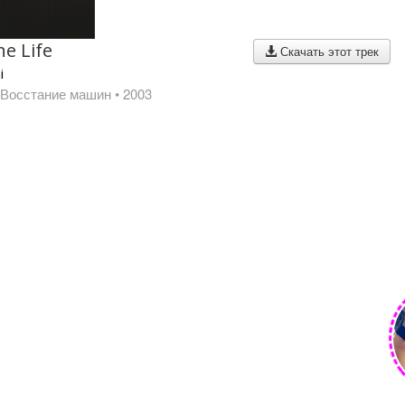
he Life
Скачать этот трек
i
 Восстание машин
• 2003