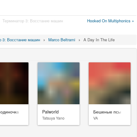
Терминатор 3: Восстание машин
Hooked On Multiphonics »
р 3: Восстание машин
Marco Beltrami
A Day In The Life
-одиночка
Palworld
Бешеные псы
Tatsuya Yano
VA