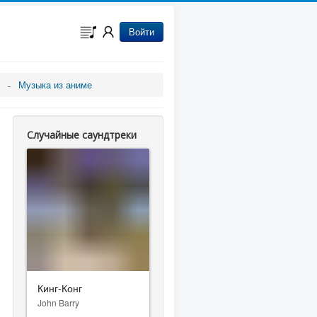
Войти
Музыка из аниме
Случайные саундтреки
Кинг-Конг
John Barry