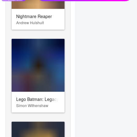
Nightmare Reaper
Andrew Hulshult
Lego Batman: Legacy of the Dark Knight
Simon Withenshaw