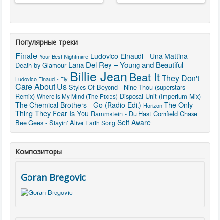
Популярные треки
Finale
Ludovico Einaudi - Una Mattina
Your Best Nightmare
Lana Del Rey – Young and Beautiful
Death by Glamour
Billie Jean
Beat It
They Don't
Ludovico Einaudi - Fly
Care About Us
Styles Of Beyond - Nine Thou (superstars
Remix)
Disposal Unit (Imperium Mix)
Where Is My Mind (The Pixies)
The Only
The Chemical Brothers - Go (Radio Edit)
Horizon
Thing They Fear Is You
Rammstein - Du Hast
Cornfield Chase
Self Aware
Bee Gees - Stayin' Alive
Earth Song
Композиторы
Goran Bregovic