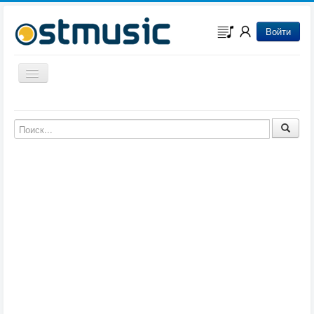
Войти
Включить/выключить навигацию
Музыка из игр
Музыка из фильмов
Музыка из мультфильмов
Музыка из сериалов
Музыка из аниме