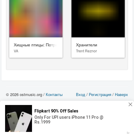
Хищные птицы: Потрясающая история Харли Квинн
Хранители
VA
Trent Reznor
© 2026 ostmusic.org /
Контакты
Вход
/
Регистрация
/
Наверх
Все аудио материалы являются собственностью их изготовителя (владельца
прав) и охраняются Законом «Об авторском праве и смежных правах». Вы
можете использовать такие материалы только в том в случае, если
использование производится с ознакомительными целями - для прочих целей
вы должны приобрести лицензионную запись.