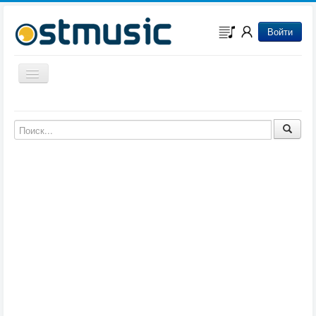
Войти
Включить/выключить навигацию
Музыка из игр
Музыка из фильмов
Музыка из мультфильмов
Музыка из сериалов
Музыка из аниме