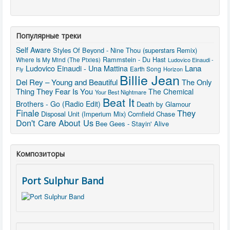
Популярные треки
Self Aware
Styles Of Beyond - Nine Thou (superstars Remix)
Rammstein - Du Hast
Where Is My Mind (The Pixies)
Ludovico Einaudi -
Lana
Ludovico Einaudi - Una Mattina
Earth Song
Fly
Horizon
Billie Jean
Del Rey – Young and Beautiful
The Only
Thing They Fear Is You
The Chemical
Your Best Nightmare
Beat It
Brothers - Go (Radio Edit)
Death by Glamour
Finale
They
Disposal Unit (Imperium Mix)
Cornfield Chase
Don't Care About Us
Bee Gees - Stayin' Alive
Композиторы
Port Sulphur Band