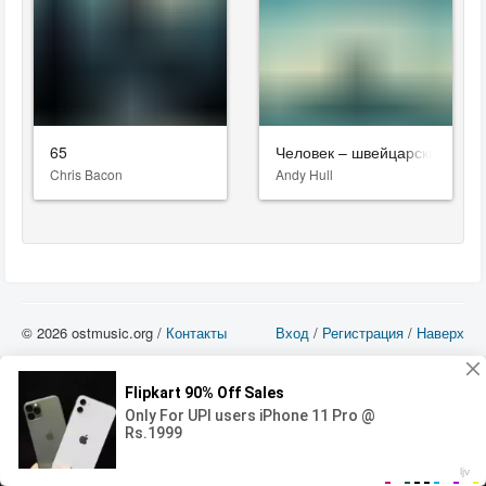
65
Человек – швейцарский нож
Chris Bacon
Andy Hull
© 2026 ostmusic.org /
Контакты
Вход
/
Регистрация
/
Наверх
Все аудио материалы являются собственностью их изготовителя (владельца
прав) и охраняются Законом «Об авторском праве и смежных правах». Вы
можете использовать такие материалы только в том в случае, если
использование производится с ознакомительными целями - для прочих целей
вы должны приобрести лицензионную запись.
00:00
00:00
Error loading media: File could not be played