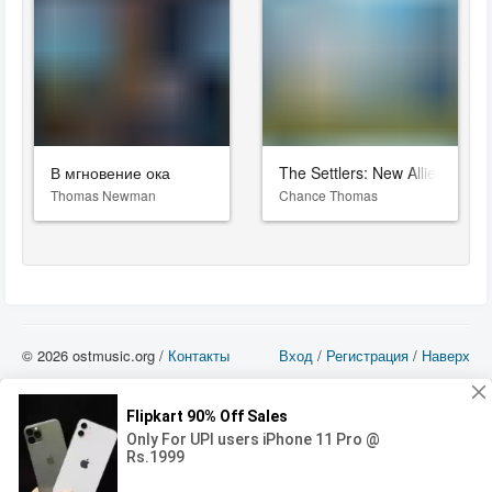
В мгновение ока
The Settlers: New Allies
Thomas Newman
Chance Thomas
© 2026 ostmusic.org /
Контакты
Вход
/
Регистрация
/
Наверх
Все аудио материалы являются собственностью их изготовителя (владельца
прав) и охраняются Законом «Об авторском праве и смежных правах». Вы
можете использовать такие материалы только в том в случае, если
использование производится с ознакомительными целями - для прочих целей
вы должны приобрести лицензионную запись.