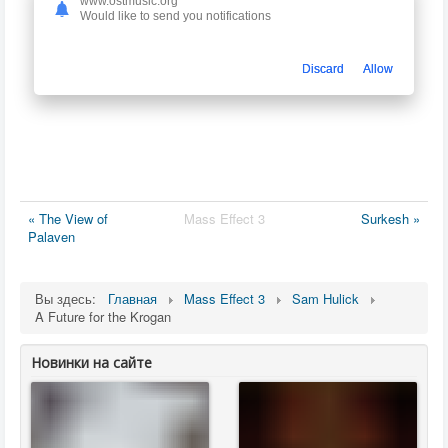
www.ostmusic.org
Would like to send you notifications
Discard
Allow
« The View of
Mass Effect 3
Surkesh »
Palaven
Вы здесь:
Главная
Mass Effect 3
Sam Hulick
A Future for the Krogan
Новинки на сайте