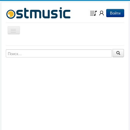
Войти
Включить/выключить навигацию
Музыка из игр
Музыка из фильмов
Музыка из мультфильмов
Музыка из сериалов
Музыка из аниме