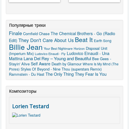
Популярные треки
Finale
The Chemical Brothers - Go (Radio
Cornfield Chase
Beat It
They Don't Care About Us
Edit)
Earth Song
Billie Jean
Disposal Unit
Your Best Nightmare
Horizon
Ludovico Einaudi - Una
(Imperium Mix)
Ludovico Einaudi - Fly
Lana Del Rey – Young and Beautiful
Mattina
Bee Gees -
Self Aware
Stayin' Alive
Death by Glamour
Where Is My Mind (The
Styles Of Beyond - Nine Thou (superstars Remix)
Pixies)
The Only Thing They Fear Is You
Rammstein - Du Hast
Композиторы
Lorien Testard