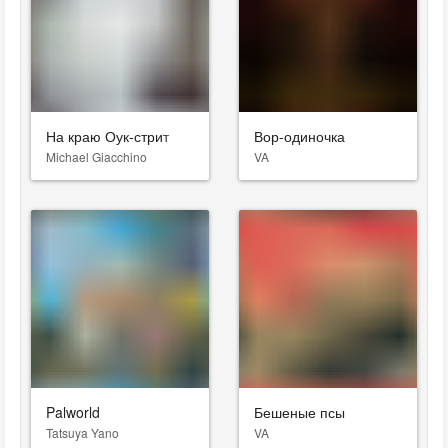
На краю Оук-стрит
Вор-одиночка
Michael Giacchino
VA
Palworld
Бешеные псы
Tatsuya Yano
VA