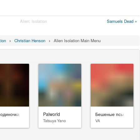
Alien: Isolation
Samuels Dead »
tion
Christian Henson
Alien Isolation Main Menu
-одиночка
Palworld
Бешеные псы
Tatsuya Yano
VA