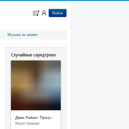
Войти
Музыка из аниме
Случайные саундтреки
Джек Райан: Призрачная война
Ramin Djawadi