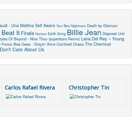
audi - Una Mattina
Self Aware
Death by Glamour
Your Best Nightmare
Billie Jean
Beat It
Finale
u
Disposal Unit
Earth Song
Horizon
Lana Del Rey – Young
tyles Of Beyond - Nine Thou (superstars Remix)
The Chemical
Bee Gees - Stayin' Alive
Cornfield Chase
 Pixies)
Don't Care About Us
Carlos Rafael Rivera
Christopher Tin