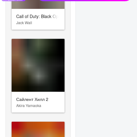
Call of Duty: Black Ops Cold War
Jack Wall
Сайлент Хилл 2
Akira Yamaoka