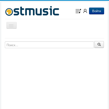
Войти
Включить/выключить навигацию
Музыка из игр
Музыка из фильмов
Музыка из мультфильмов
Музыка из сериалов
Музыка из аниме