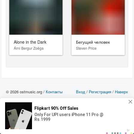
Alone in the Dark
Бегущий человек
Árni Bergur Zoëga
Steven Price
© 2026 ostmusic.org /
Контакты
Вход
/
Регистрация
/
Наверх
Все аудио материалы являются собственностью их изготовителя (владельца
прав) и охраняются Законом «Об авторском праве и смежных правах». Вы
можете использовать такие материалы только в том в случае, если
использование производится с ознакомительными целями - для прочих целей
вы должны приобрести лицензионную запись.
00:00
00:00
Error loading media: File could not be played