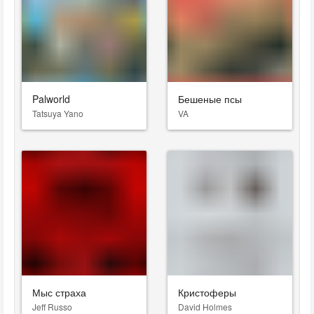
Palworld
Бешеные псы
Tatsuya Yano
VA
Мыс страха
Кристоферы
Jeff Russo
David Holmes