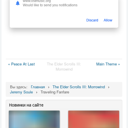
www.ostmusic.org
Would like to send you notifications
Discard
Allow
« Peace At Last
The Elder Scrolls III:
Main Theme »
Morrowind
Вы здесь:
Главная
The Elder Scrolls III: Morrowind
Jeremy Soule
Traveling Fanfare
Новинки на сайте