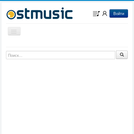
Войти
Включить/выключить навигацию
Музыка из игр
Музыка из фильмов
Музыка из мультфильмов
Музыка из сериалов
Музыка из аниме