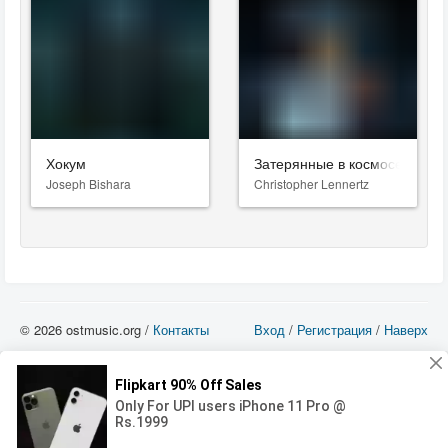
Хокум
Затерянные в космосе
Joseph Bishara
Christopher Lennertz
© 2026 ostmusic.org /
Контакты
Вход
/
Регистрация
/
Наверх
Все аудио материалы являются собственностью их изготовителя (владельца
прав) и охраняются Законом «Об авторском праве и смежных правах». Вы
можете использовать такие материалы только в том в случае, если
использование производится с ознакомительными целями - для прочих целей
вы должны приобрести лицензионную запись.