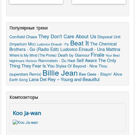
Популярные треки
They Don't Care About Us
Cornfield Chase
Disposal Unit
Beat It
The Chemical
(Imperium Mix)
Ludovico Einaudi - Fly
Ludovico Einaudi - Una Mattina
Brothers - Go (Radio Edit)
Finale
Death by Glamour
Where Is My Mind (The Pixies)
Your Best
The Only
Self Aware
Rammstein - Du Hast
Nightmare
Horizon
Thing They Fear Is You
Styles Of Beyond - Nine Thou
Billie Jean
(superstars Remix)
Bee Gees - Stayin' Alive
Lana Del Rey – Young and Beautiful
Earth Song
Композиторы
Koo Ja-wan