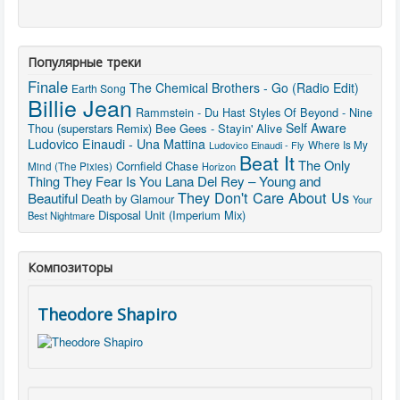
Популярные треки
Finale
The Chemical Brothers - Go (Radio Edit)
Earth Song
Billie Jean
Rammstein - Du Hast
Styles Of Beyond - Nine
Self Aware
Thou (superstars Remix)
Bee Gees - Stayin' Alive
Ludovico Einaudi - Una Mattina
Ludovico Einaudi - Fly
Where Is My
Beat It
The Only
Cornfield Chase
Mind (The Pixies)
Horizon
Lana Del Rey – Young and
Thing They Fear Is You
They Don't Care About Us
Beautiful
Death by Glamour
Your
Disposal Unit (Imperium Mix)
Best Nightmare
Композиторы
Theodore Shapiro