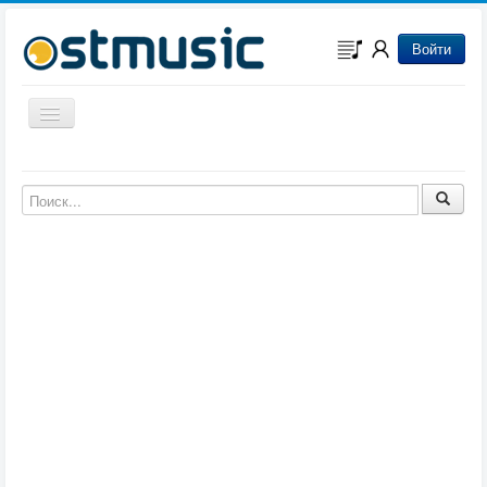
Войти
Включить/выключить навигацию
Музыка из игр
Музыка из фильмов
Музыка из мультфильмов
Музыка из сериалов
Музыка из аниме