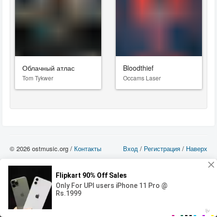
Облачный атлас
Bloodthief
Tom Tykwer
Occams Laser
© 2026 ostmusic.org /
Контакты
Вход
/
Регистрация
/
Наверх
Все аудио материалы являются собственностью их изготовителя (владельца
прав) и охраняются Законом «Об авторском праве и смежных правах». Вы
можете использовать такие материалы только в том в случае, если
использование производится с ознакомительными целями - для прочих целей
вы должны приобрести лицензионную запись.
00:00
00:00
Error loading media: File could not be played