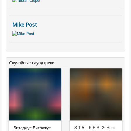
Mike Post
Случайные саундтреки
Битлджус Битлджус
S.T.A.L.K.E.R. 2: Heart of Cho