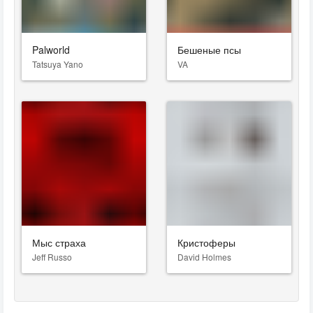
Palworld
Бешеные псы
Tatsuya Yano
VA
Мыс страха
Кристоферы
Jeff Russo
David Holmes