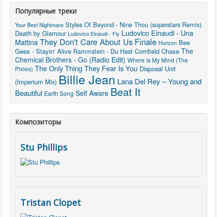
Популярные треки
Styles Of Beyond - Nine Thou (superstars Remix)
Your Best Nightmare
Ludovico Einaudi - Una
Death by Glamour
Ludovico Einaudi - Fly
They Don't Care About Us
Finale
Mattina
Bee
Horizon
The
Gees - Stayin' Alive
Rammstein - Du Hast
Cornfield Chase
Chemical Brothers - Go (Radio Edit)
Where Is My Mind (The
The Only Thing They Fear Is You
Disposal Unit
Pixies)
Billie Jean
Lana Del Rey – Young and
(Imperium Mix)
Beat It
Beautiful
Self Aware
Earth Song
Композиторы
Stu Phillips
Tristan Clopet