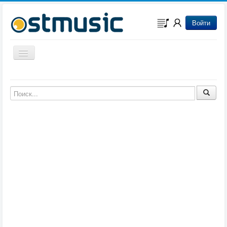
Войти
Включить/выключить навигацию
Музыка из игр
Музыка из фильмов
Музыка из мультфильмов
Музыка из сериалов
Музыка из аниме