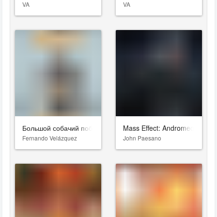
VA
VA
Большой собачий побег
Mass Effect: Andromeda
Fernando Velázquez
John Paesano