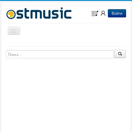
Войти
Включить/выключить навигацию
Музыка из игр
Музыка из фильмов
Музыка из мультфильмов
Музыка из сериалов
Музыка из аниме