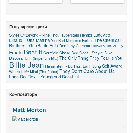
Популярные треки
Ludovico
Styles Of Beyond - Nine Thou (superstars Remix)
Einaudi - Una Mattina
The Chemical
Your Best Nightmare
Horizon
Brothers - Go (Radio Edit)
Death by Glamour
Ludovico Einaudi - Fly
Beat It
Finale
Cornfield Chase
Bee Gees - Stayin' Alive
The Only Thing They Fear Is You
Disposal Unit (Imperium Mix)
Billie Jean
Self Aware
Rammstein - Du Hast
Earth Song
They Don't Care About Us
Where Is My Mind (The Pixies)
Lana Del Rey – Young and Beautiful
Композиторы
Matt Morton