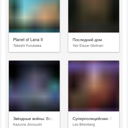
Planet of Lana II
Последний дом
Takeshi Furukawa
Yair Elazar Glotman
Звёздные войны: Видения. Девятый джедай
Суперполицейские 3
Kazuma Jinnouchi
Leo Birenberg