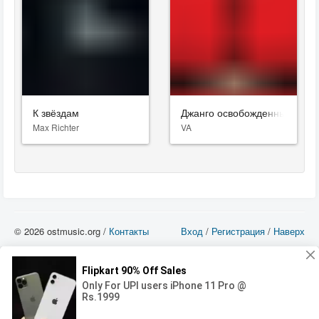
К звёздам
Джанго освобожденный
Max Richter
VA
© 2026 ostmusic.org /
Контакты
Вход
/
Регистрация
/
Наверх
Все аудио материалы являются собственностью их изготовителя (владельца
прав) и охраняются Законом «Об авторском праве и смежных правах». Вы
можете использовать такие материалы только в том в случае, если
использование производится с ознакомительными целями - для прочих целей
вы должны приобрести лицензионную запись.