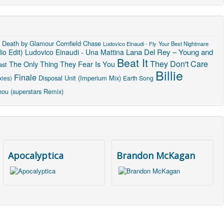
Death by Glamour
Cornfield Chase
Ludovico Einaudi - Fly
Your Best Nightmare
Lana Del Rey – Young and
o Edit)
Ludovico Einaudi - Una Mattina
Beat It
They Don't Care
The Only Thing They Fear Is You
ast
Billie
Finale
Disposal Unit (Imperium Mix)
xies)
Earth Song
hou (superstars Remix)
Apocalyptica
Brandon McKagan