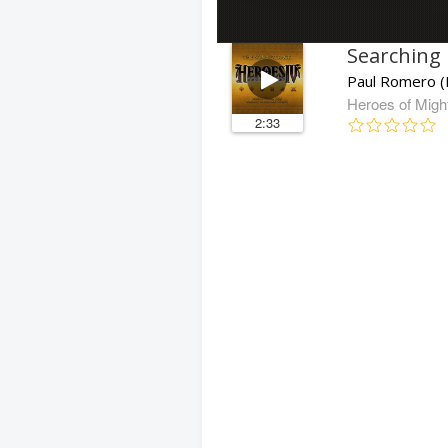
Searching
Paul Romero (
Heroes of Migh
2:33