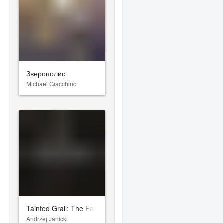
Зверополис
Michael Giacchino
Tainted Grail: The Fall of Avalon
Andrzej Janicki