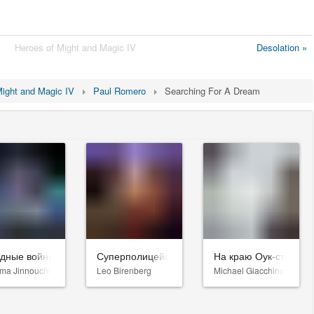
Heroes of Might and Magic IV
Desolation »
Might and Magic IV
Paul Romero
Searching For A Dream
здные войны: Видения. Девятый джедай
Суперполицейские 3
На краю Оук-стрит
ma Jinnouchi
Leo Birenberg
Michael Giacchino