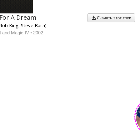
 For A Dream
Скачать этот трек
Rob King, Steve Baca)
t and Magic IV
• 2002