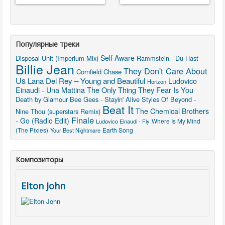
Популярные треки
Self Aware
Disposal Unit (Imperium Mix)
Rammstein - Du Hast
Billie Jean
They Don't Care About
Cornfield Chase
Us
Lana Del Rey – Young and Beautiful
Ludovico
Horizon
The Only Thing They Fear Is You
Einaudi - Una Mattina
Death by Glamour
Bee Gees - Stayin' Alive
Styles Of Beyond -
Beat It
The Chemical Brothers
Nine Thou (superstars Remix)
Finale
- Go (Radio Edit)
Ludovico Einaudi - Fly
Where Is My Mind
Earth Song
(The Pixies)
Your Best Nightmare
Композиторы
Elton John