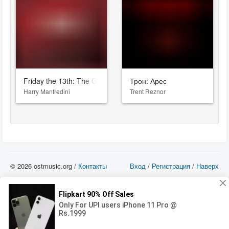
Friday the 13th: The Game
Трон: Арес
Harry Manfredini
Trent Reznor
© 2026 ostmusic.org /
Контакты
Вход
/
Регистрация
/
Наверх
Все аудио материалы являются собственностью их изготовителя (владельца
прав) и охраняются Законом «Об авторском праве и смежных правах». Вы
можете использовать такие материалы только в том в случае, если
использование производится с ознакомительными целями - для прочих целей
вы должны приобрести лицензионную запись.