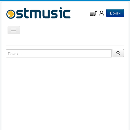
Войти
Включить/выключить навигацию
Музыка из игр
Музыка из фильмов
Музыка из мультфильмов
Музыка из сериалов
Музыка из аниме