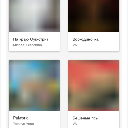
На краю Оук-стрит
Вор-одиночка
Michael Giacchino
VA
Palworld
Бешеные псы
Tatsuya Yano
VA