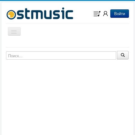
Войти
Включить/выключить навигацию
Музыка из игр
Музыка из фильмов
Музыка из мультфильмов
Музыка из сериалов
Музыка из аниме