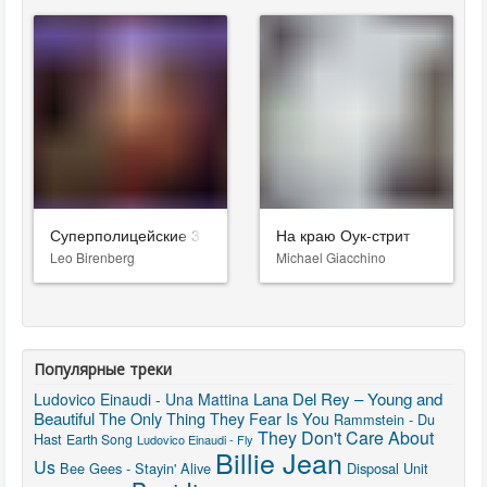
Суперполицейские 3
На краю Оук-стрит
Leo Birenberg
Michael Giacchino
Популярные треки
Lana Del Rey – Young and
Ludovico Einaudi - Una Mattina
Beautiful
The Only Thing They Fear Is You
Rammstein - Du
They Don't Care About
Hast
Earth Song
Ludovico Einaudi - Fly
Billie Jean
Us
Bee Gees - Stayin' Alive
Disposal Unit