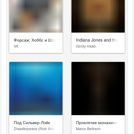
Форсаж: Хоббс и Шоу
Indiana Jones and the Great C
VA
Gordy Haab
Под Сильвер-Лэйк
Проклятие монахини 2
Disasterpeace (Rich Vreeland)
Marco Beltrami