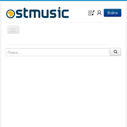
Войти
Включить/выключить навигацию
Музыка из игр
Музыка из фильмов
Музыка из мультфильмов
Музыка из сериалов
Музыка из аниме