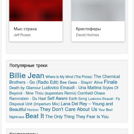
Мыс страха
Кристоферы
Jeff Russo
David Holmes
Популярные треки
Billie Jean
The Chemical
Where Is My Mind (The Pixies)
Finale
Brothers - Go (Radio Edit)
Bee Gees - Stayin' Alive
Ludovico Einaudi - Una Mattina
Death by Glamour
Styles Of
Beyond - Nine Thou (superstars Remix)
Cornfield Chase
Self Aware
Rammstein - Du Hast
Earth Song
Ludovico Einaudi - Fly
Lana Del Rey – Young and
Disposal Unit (Imperium Mix)
They Don't Care About Us
Beautiful
Horizon
Your Best
Beat It
The Only Thing They Fear Is You
Nightmare