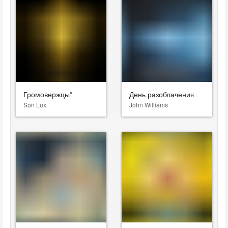
Громовержцы*
День разоблачения
Son Lux
John Williams