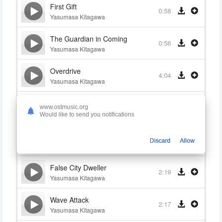
First Gift
0:58
Yasumasa Kitagawa
The Guardian in Coming
0:56
Yasumasa Kitagawa
Overdrive
4:04
Yasumasa Kitagawa
Thank You for Playing
2:34
www.ostmusic.org
Yasumasa Kitagawa
Would like to send you notifications
Mysterious Square
0:34
Discard
Allow
Yasumasa Kitagawa
False City Dweller
2:19
Yasumasa Kitagawa
Wave Attack
2:17
Yasumasa Kitagawa