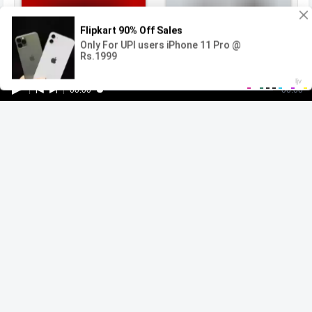
00:00
00:00
Error loading media: File could not be played
Мыс страха
Кристоферы
Jeff Russo
David Holmes
Популярные треки
Billie Jean
Disposal Unit (Imperium Mix)
Earth Song
Beat It
Death by Glamour
Horizon
Where Is My Mind (The Pixies)
Lana Del Rey –
Styles Of Beyond - Nine Thou (superstars Remix)
Young and Beautiful
Bee Gees - Stayin' Alive
Your Best Nightmare
Ludovico Einaudi - Una Mattina
The Chemical Brothers - Go
Finale
The Only Thing They
(Radio Edit)
Ludovico Einaudi - Fly