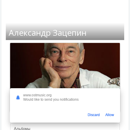
Александр Зацепин
www.ostmusic.org
Would like to send you notifications
Страна:
Россия
Discard
Allow
Альбомы