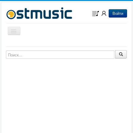
Войти
Включить/выключить навигацию
Музыка из игр
Музыка из фильмов
Музыка из мультфильмов
Музыка из сериалов
Музыка из аниме