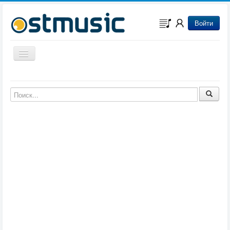
Войти
Включить/выключить навигацию
Музыка из игр
Музыка из фильмов
Музыка из мультфильмов
Музыка из сериалов
Музыка из аниме