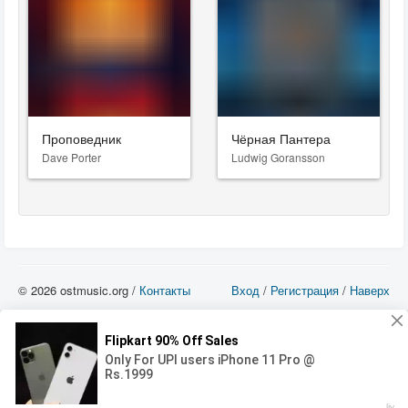
Проповедник
Чёрная Пантера
Dave Porter
Ludwig Goransson
© 2026 ostmusic.org /
Контакты
Вход
/
Регистрация
/
Наверх
Все аудио материалы являются собственностью их изготовителя (владельца
прав) и охраняются Законом «Об авторском праве и смежных правах». Вы
можете использовать такие материалы только в том в случае, если
использование производится с ознакомительными целями - для прочих целей
вы должны приобрести лицензионную запись.