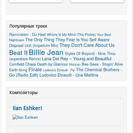
Популярные треки
Rammstein - Du Hast
Where Is My Mind (The Pixies)
Your Best
The Only Thing They Fear Is You
Self Aware
Nightmare
They Don't Care About Us
Disposal Unit (Imperium Mix)
Billie Jean
Beat It
Styles Of Beyond - Nine Thou
Lana Del Rey – Young and Beautiful
(superstars Remix)
Cornfield Chase
Death by Glamour
Bee Gees - Stayin' Alive
Horizon
Finale
The Chemical Brothers -
Earth Song
Ludovico Einaudi - Fly
Go (Radio Edit)
Ludovico Einaudi - Una Mattina
Композиторы
Ilan Eshkeri