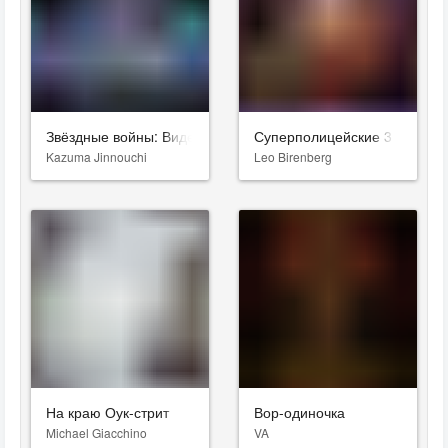
Звёздные войны: Видения. Девятый джедай
Суперполицейские 3
Kazuma Jinnouchi
Leo Birenberg
На краю Оук-стрит
Вор-одиночка
Michael Giacchino
VA