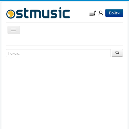
Войти
Включить/выключить навигацию
Музыка из игр
Музыка из фильмов
Музыка из мультфильмов
Музыка из сериалов
Музыка из аниме