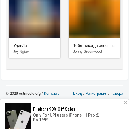
УдивЛа
Тебя никогда здесь не было
Joy Ngiaw
Jonny Greenwood
© 2026 ostmusic.org /
Контакты
Вход
/
Регистрация
/
Наверх
Все аудио материалы являются собственностью их изготовителя (владельца
прав) и охраняются Законом «Об авторском праве и смежных правах». Вы
можете использовать такие материалы только в том в случае, если
использование производится с ознакомительными целями - для прочих целей
вы должны приобрести лицензионную запись.