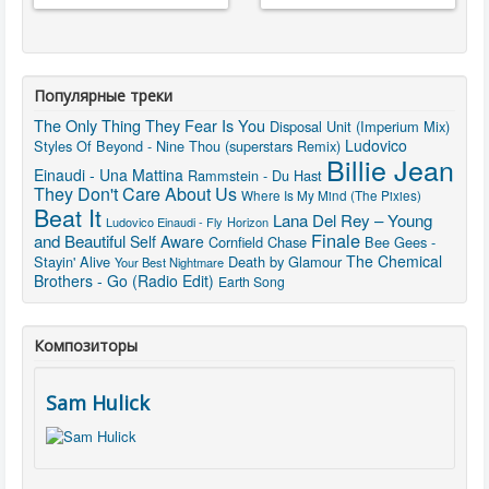
Популярные треки
The Only Thing They Fear Is You
Disposal Unit (Imperium Mix)
Ludovico
Styles Of Beyond - Nine Thou (superstars Remix)
Billie Jean
Einaudi - Una Mattina
Rammstein - Du Hast
They Don't Care About Us
Where Is My Mind (The Pixies)
Beat It
Lana Del Rey – Young
Ludovico Einaudi - Fly
Horizon
Finale
and Beautiful
Self Aware
Cornfield Chase
Bee Gees -
The Chemical
Stayin' Alive
Death by Glamour
Your Best Nightmare
Brothers - Go (Radio Edit)
Earth Song
Композиторы
Sam Hulick