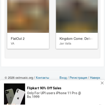
FlatOut 2
Kingdom Come: Deliverance II
VA
Jan Valta
© 2026 ostmusic.org /
Контакты
Вход
/
Регистрация
/
Наверх
Все аудио материалы являются собственностью их изготовителя (владельца
прав) и охраняются Законом «Об авторском праве и смежных правах». Вы
можете использовать такие материалы только в том в случае, если
использование производится с ознакомительными целями - для прочих целей
вы должны приобрести лицензионную запись.