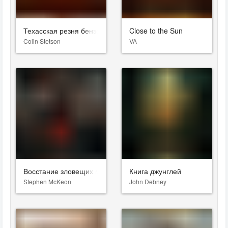
Техасская резня бензопилой
Close to the Sun
Colin Stetson
VA
Восстание зловещих мертвецов
Книга джунглей
Stephen McKeon
John Debney