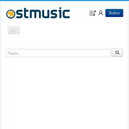
Войти
Включить/выключить навигацию
Музыка из игр
Музыка из фильмов
Музыка из мультфильмов
Музыка из сериалов
Музыка из аниме