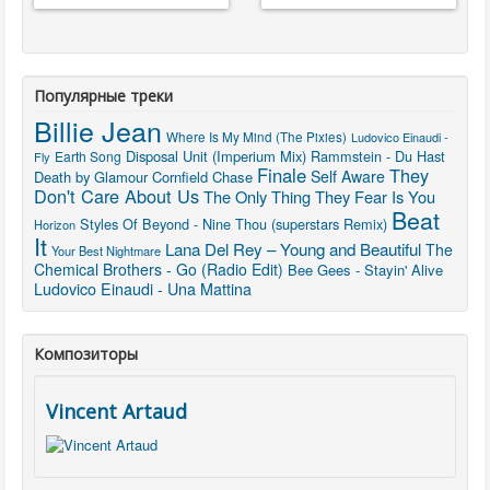
Популярные треки
Billie Jean
Where Is My Mind (The Pixies)
Ludovico Einaudi -
Disposal Unit (Imperium Mix)
Rammstein - Du Hast
Earth Song
Fly
Finale
They
Self Aware
Death by Glamour
Cornfield Chase
Don't Care About Us
The Only Thing They Fear Is You
Beat
Styles Of Beyond - Nine Thou (superstars Remix)
Horizon
It
Lana Del Rey – Young and Beautiful
The
Your Best Nightmare
Chemical Brothers - Go (Radio Edit)
Bee Gees - Stayin' Alive
Ludovico Einaudi - Una Mattina
Композиторы
Vincent Artaud