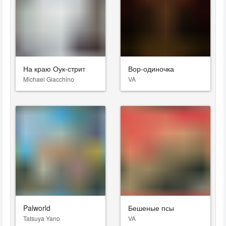
На краю Оук-стрит
Вор-одиночка
Michael Giacchino
VA
Palworld
Бешеные псы
Tatsuya Yano
VA