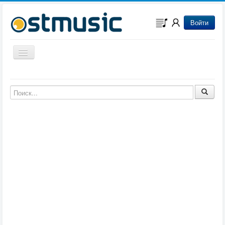
Войти
Включить/выключить навигацию
Музыка из игр
Музыка из фильмов
Музыка из мультфильмов
Музыка из сериалов
Музыка из аниме