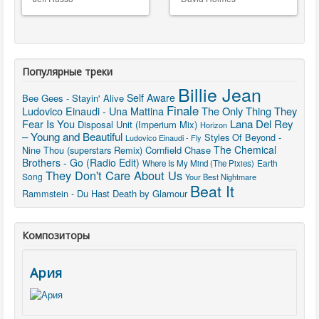
Популярные треки
Billie Jean
Self Aware
Bee Gees - Stayin' Alive
Finale
Ludovico Einaudi - Una Mattina
The Only Thing They
Fear Is You
Lana Del Rey
Disposal Unit (Imperium Mix)
Horizon
– Young and Beautiful
Styles Of Beyond -
Ludovico Einaudi - Fly
The Chemical
Nine Thou (superstars Remix)
Cornfield Chase
Brothers - Go (Radio Edit)
Earth
Where Is My Mind (The Pixies)
They Don't Care About Us
Song
Your Best Nightmare
Beat It
Rammstein - Du Hast
Death by Glamour
Композиторы
Ария