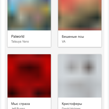
Palworld
Бешеные псы
Tatsuya Yano
VA
Мыс страха
Кристоферы
Jeff Russo
David Holmes