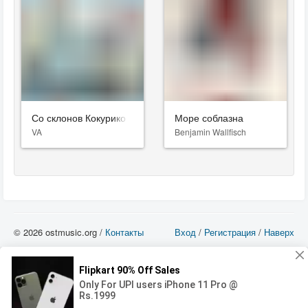
Со склонов Кокурико
Море соблазна
VA
Benjamin Wallfisch
© 2026 ostmusic.org /
Контакты
Вход
/
Регистрация
/
Наверх
Все аудио материалы являются собственностью их изготовителя (владельца
прав) и охраняются Законом «Об авторском праве и смежных правах». Вы
можете использовать такие материалы только в том в случае, если
использование производится с ознакомительными целями - для прочих целей
вы должны приобрести лицензионную запись.