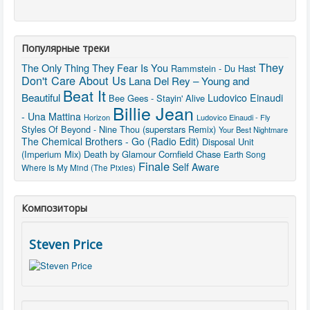
Популярные треки
They
The Only Thing They Fear Is You
Rammstein - Du Hast
Don't Care About Us
Lana Del Rey – Young and
Beat It
Beautiful
Ludovico Einaudi
Bee Gees - Stayin' Alive
Billie Jean
- Una Mattina
Horizon
Ludovico Einaudi - Fly
Styles Of Beyond - Nine Thou (superstars Remix)
Your Best Nightmare
The Chemical Brothers - Go (Radio Edit)
Disposal Unit
(Imperium Mix)
Death by Glamour
Cornfield Chase
Earth Song
Finale
Self Aware
Where Is My Mind (The Pixies)
Композиторы
Steven Price