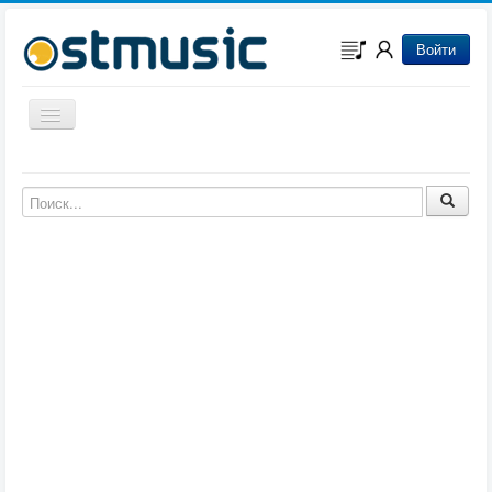
Войти
Включить/выключить навигацию
Музыка из игр
Музыка из фильмов
Музыка из мультфильмов
Музыка из сериалов
Музыка из аниме