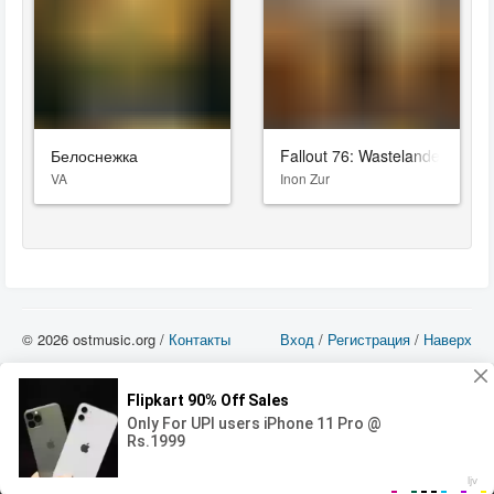
Белоснежка
Fallout 76: Wastelanders
VA
Inon Zur
© 2026 ostmusic.org /
Контакты
Вход
/
Регистрация
/
Наверх
Все аудио материалы являются собственностью их изготовителя (владельца
прав) и охраняются Законом «Об авторском праве и смежных правах». Вы
можете использовать такие материалы только в том в случае, если
использование производится с ознакомительными целями - для прочих целей
вы должны приобрести лицензионную запись.
00:00
00:00
Error loading media: File could not be played