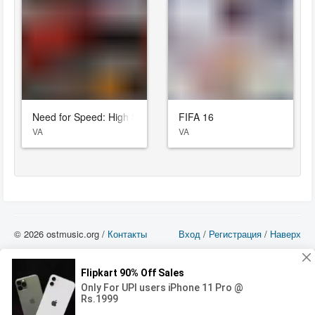
Need for Speed: High Stakes
FIFA 16
VA
VA
© 2026 ostmusic.org /
Контакты
Вход
/
Регистрация
/
Наверх
Все аудио материалы являются собственностью их изготовителя (владельца
прав) и охраняются Законом «Об авторском праве и смежных правах». Вы
можете использовать такие материалы только в том в случае, если
использование производится с ознакомительными целями - для прочих целей
вы должны приобрести лицензионную запись.