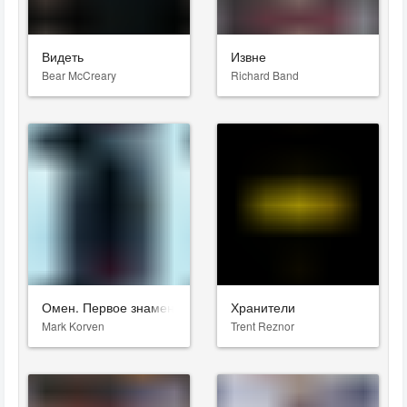
Видеть
Извне
Bear McCreary
Richard Band
Омен. Первое знамение
Хранители
Mark Korven
Trent Reznor