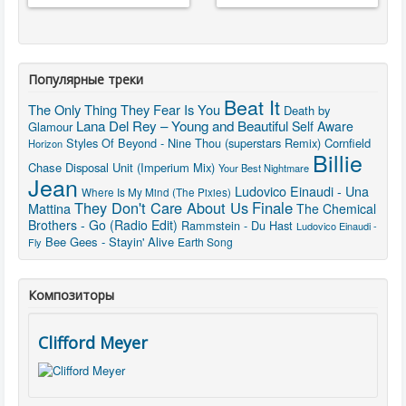
Популярные треки
Beat It
The Only Thing They Fear Is You
Death by
Lana Del Rey – Young and Beautiful
Self Aware
Glamour
Styles Of Beyond - Nine Thou (superstars Remix)
Cornfield
Horizon
Billie
Chase
Disposal Unit (Imperium Mix)
Your Best Nightmare
Jean
Ludovico Einaudi - Una
Where Is My Mind (The Pixies)
They Don't Care About Us
Finale
Mattina
The Chemical
Brothers - Go (Radio Edit)
Rammstein - Du Hast
Ludovico Einaudi -
Bee Gees - Stayin' Alive
Earth Song
Fly
Композиторы
Clifford Meyer