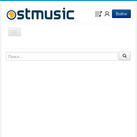
Войти
Включить/выключить навигацию
Музыка из игр
Музыка из фильмов
Музыка из мультфильмов
Музыка из сериалов
Музыка из аниме