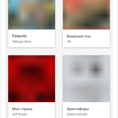
Palworld
Бешеные псы
Tatsuya Yano
VA
Мыс страха
Кристоферы
Jeff Russo
David Holmes