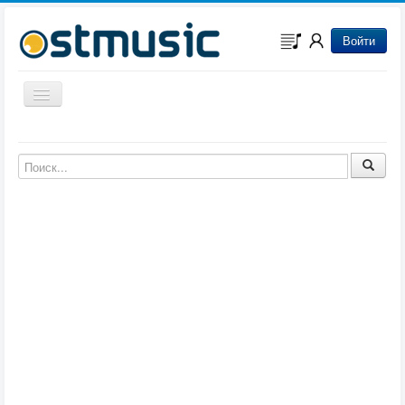
Войти
Включить/выключить навигацию
Музыка из игр
Музыка из фильмов
Музыка из мультфильмов
Музыка из сериалов
Музыка из аниме