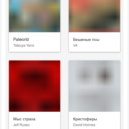
Palworld
Бешеные псы
Tatsuya Yano
VA
Мыс страха
Кристоферы
Jeff Russo
David Holmes