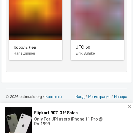
Король Лев
UFO 50
Hans Zimmer
Eirik Suhrke
© 2026 ostmusic.org /
Контакты
Вход
/
Регистрация
/
Наверх
Все аудио материалы являются собственностью их изготовителя (владельца
прав) и охраняются Законом «Об авторском праве и смежных правах». Вы
можете использовать такие материалы только в том в случае, если
использование производится с ознакомительными целями - для прочих целей
вы должны приобрести лицензионную запись.