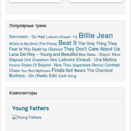
Популярные треки
Billie Jean
Rammstein - Du Hast
Ludovico Einaudi - Fly
Beat It
The Only Thing They
Where Is My Mind (The Pixies)
They Don't Care About Us
Fear Is You
Death by Glamour
Lana Del Rey – Young and Beautiful
Bee Gees - Stayin' Alive
Ludovico Einaudi - Una Mattina
Disposal Unit (Imperium Mix)
Styles Of Beyond - Nine Thou (superstars Remix)
Cornfield
Horizon
Finale
Self Aware
The Chemical
Chase
Your Best Nightmare
Brothers - Go (Radio Edit)
Earth Song
Композиторы
Young Fathers