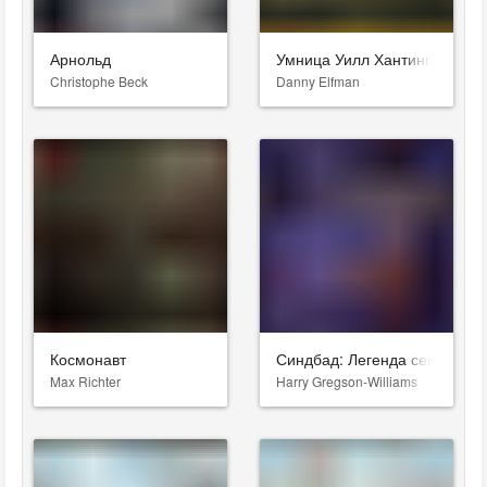
Арнольд
Умница Уилл Хантинг
Christophe Beck
Danny Elfman
Космонавт
Синдбад: Легенда семи мор
Max Richter
Harry Gregson-Williams