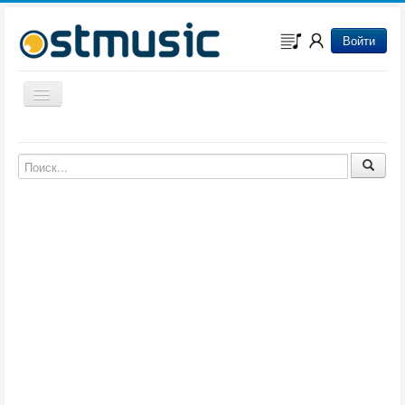
Войти
Включить/выключить навигацию
Музыка из игр
Музыка из фильмов
Музыка из мультфильмов
Музыка из сериалов
Музыка из аниме