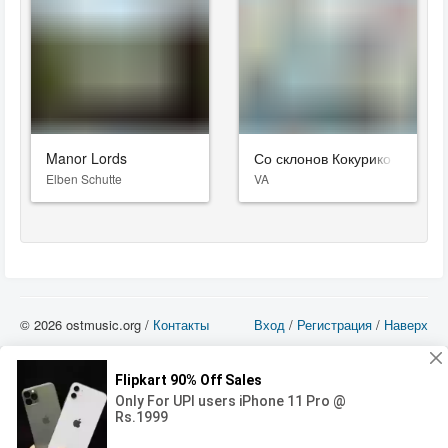
Manor Lords
Со склонов Кокурико
Elben Schutte
VA
© 2026 ostmusic.org /
Контакты
Вход
/
Регистрация
/
Наверх
Все аудио материалы являются собственностью их изготовителя (владельца
прав) и охраняются Законом «Об авторском праве и смежных правах». Вы
можете использовать такие материалы только в том в случае, если
использование производится с ознакомительными целями - для прочих целей
вы должны приобрести лицензионную запись.